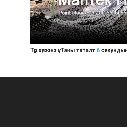
Түр хүлээнэ үү. Таны таталт
6
секундын
http://download.cnet.com/3001-2192_4-10073935.html?spi=e989335bad0246aa18f57d1e4f58824c