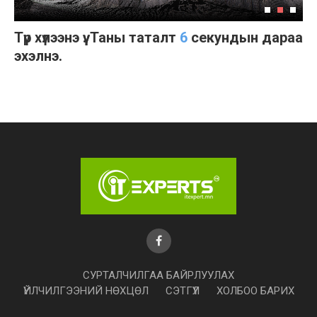
Түр хүлээнэ үү. Таны таталт
6
секундын дараа
эхэлнэ.
https://www.itexpert.mn/Files/Soft/Unicode_Mongolian_Fonts_full0.exe
СУРТАЛЧИЛГАА БАЙРЛУУЛАХ
ҮЙЛЧИЛГЭЭНИЙ НӨХЦӨЛ
СЭТГҮҮЛ
ХОЛБОО БАРИХ