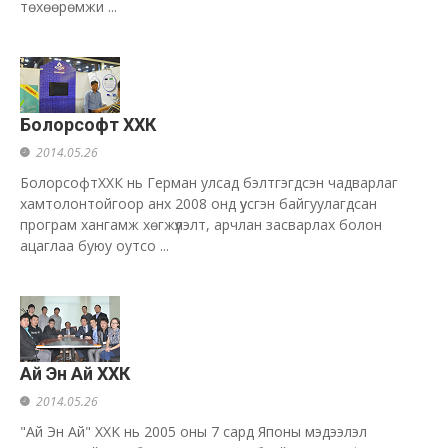
төхөөрөмжи ...
Болорсофт ХХК
2014.05.26
БолорсофтХХК нь Герман улсад бэлтгэгдсэн чадварлаг
хамтолонтойгоор анх 2008 онд үусгэн байгуулагдсан
програм хангамж хөгжүүлэлт, арчлан засварлах болон
ацаглаа буюу оутсо ...
Ай Эн Ай ХХК
2014.05.26
"Ай Эн Ай" XXK нь 2005 оны 7 сард Японы мэдээлэл