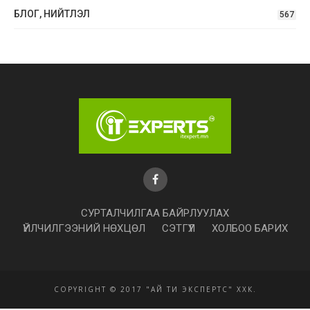
БЛОГ, НИЙТЛЭЛ
567
СУРТАЛЧИЛГАА БАЙРЛУУЛАХ
ҮЙЛЧИЛГЭЭНИЙ НӨХЦӨЛ
СЭТГҮҮЛ
ХОЛБОО БАРИХ
COPYRIGHT © 2017 "АЙ ТИ ЭКСПЕРТС" ХХК.