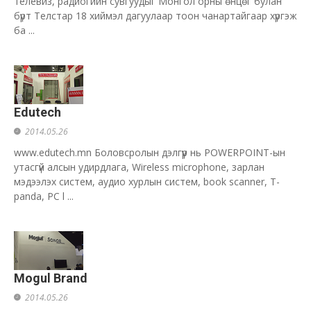
телевиз, радиогийн сувгуудыг Монгол орны өнцөг булан
бүрт Телстар 18 хиймэл дагуулаар тоон чанартайгаар хүргэж
ба ...
Edutech
2014.05.26
www.edutech.mn Боловсролын дэлгүүр нь POWERPOINT-ын
утасгүй алсын удирдлага, Wireless microphone, зарлан
мэдээлэх систем, аудио хурлын систем, book scanner, T-
panda, PC l ...
Mogul Brand
2014.05.26