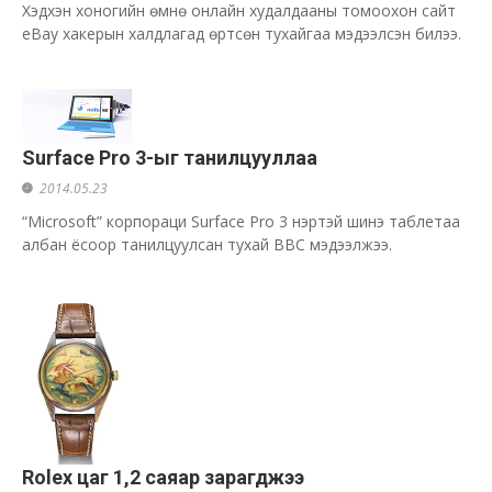
Хэдхэн хоногийн өмнө онлайн худалдааны томоохон сайт
eBay хакерын халдлагад өртсөн тухайгаа мэдээлсэн билээ.
Surface Pro 3-ыг танилцууллаа
2014.05.23
“Microsoft” корпораци Surface Pro 3 нэртэй шинэ таблетаа
албан ёсоор танилцуулсан тухай BBC мэдээлжээ.
Rolex цаг 1,2 саяар зарагджээ