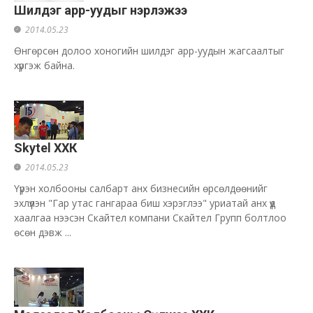
Шилдэг арр-уудыг нэрлэжээ
2014.05.23
Өнгөрсөн долоо хоногийн шилдэг арр-уудын жагсаалтыг
хүргэж байна.
Skytel ХХК
2014.05.23
Үүрэн холбооны салбарт анх бизнесийн өрсөлдөөнийг
эхлүүлэн "Гар утас гангараа биш хэрэглээ" уриатай анх үүд
хаалгаа нээсэн Скайтел компани Скайтел Групп болтлоо
өсөн дэвж ...