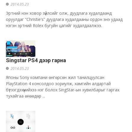
2014.05.23
Эртний нэн ховор зүйлсийг олж, дуудлага худалдаанд
оруулдаг “Christie's” дуудлага худалдааны ордон энэ удаад
нэгэн эртний Rolex бугуйн цагийг худалдаалжээ.
Singstar PS4 дээр гарна
2014.05.23
Японы Sony компани өнгөрсөн жил танилцуулсан
PlayStation 4 консолдоо зориулж, хамгийн алдартай
бүтээгдэхүүнийхээ нэг болох SingStar-ын хувилбарыг гаргах
тухайгаа өнөөдөр ...