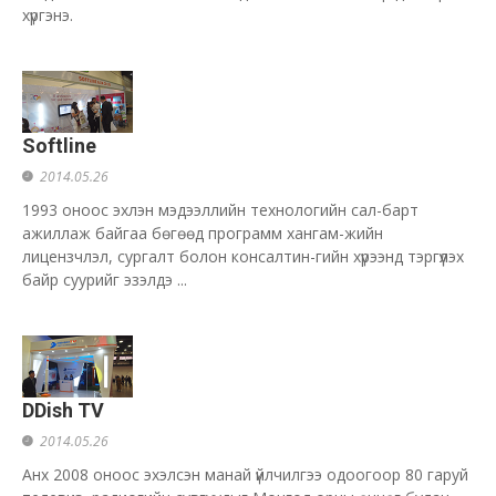
хүргэнэ.
Softline
2014.05.26
1993 оноос эхлэн мэдээллийн технологийн сал-барт
ажиллаж байгаа бөгөөд программ хангам-жийн
лицензчлэл, сургалт болон консалтин-гийн хүрээнд тэргүүлэх
байр суурийг эзэлдэ ...
DDish TV
2014.05.26
Анх 2008 оноос эхэлсэн манай үйлчилгээ одоогоор 80 гаруй