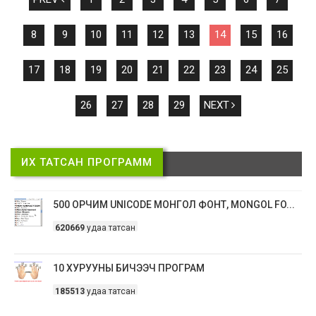
8
9
10
11
12
13
14
15
16
17
18
19
20
21
22
23
24
25
26
27
28
29
NEXT
ИХ ТАТСАН ПРОГРАММ
500 ОРЧИМ UNICODE МОНГОЛ ФОНТ, MONGOL FO...
620669
удаа татсан
10 ХУРУУНЫ БИЧЭЭЧ ПРОГРАМ
185513
удаа татсан