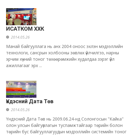
ИСАТКОМ ХХК
2014.05.26
Манай байгууллага нь анх 2004 оноос эхлэн мэдээллийн
технологи, сансрын холбооны зөвлөх үйлчилгээ, нарны
эрчим хүчний тоног төхөөрөмжийн худалдаа зэрэг үйл
ажиллагааг эрх ...
Үндэсний Дата Төв
2014.05.26
Үндэсний Дата Төв нь 2009.06.24-нд Солонгосын "Кайка"
олон улсын байгуүллагын туспамжтайгаар төрийн болон
төрийн бус байгууллагуудын мэдээллийн системийн тоног