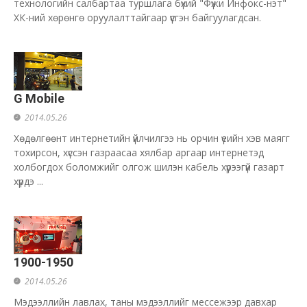
технологийн салбартаа туршлага бүхий "Фүжи Инфокс-нэт"
ХК-ний хөрөнгө оруулалттайгаар үүсгэн байгуулагдсан.
G Mobile
2014.05.26
Хөдөлгөөнт интернетийн үйлчилгээ нь орчин үеийн хэв маягг
тохирсон, хүссэн газраасаа хялбар аргаар интернетэд
холбогдох боломжийг олгож шилэн кабель хүрээгүй газарт
хүрдэ ...
1900-1950
2014.05.26
Мэдээллийн лавлах, таны мэдээллийг мессежээр давхар