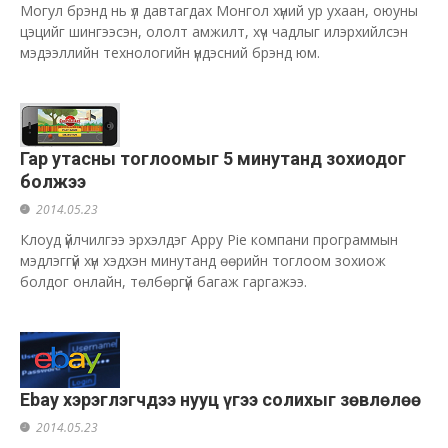
Могул брэнд нь үл давтагдах Монгол хүний ур ухаан, оюуны
цэцийг шингээсэн, ололт амжилт, хүч чадлыг илэрхийлсэн
мэдээллийн технологийн үндэсний брэнд юм.
Гар утасны тоглоомыг 5 минутанд зохиодог
болжээ
2014.05.23
Клоуд үйлчилгээ эрхэлдэг Appy Pie компани программын
мэдлэггүй хүн хэдхэн минутанд өөрийн тоглоом зохиож
болдог онлайн, төлбөргүй багаж гаргажээ.
Ebay хэрэглэгчдээ нууц үгээ солихыг зөвлөлөө
2014.05.23