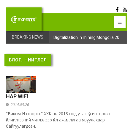
Digitalization in mining Mongolia 2025 арга хэмжээний бүртгэл эхэллээ
Digitalization in mining Mongolia 2025 арга хэмжээний бүртгэл эхэллээ
BREAKING NEWS
БЛОГ, НИЙТЛЭЛ
НАР WiFi
2014.05.26
"Виком Нэтворкс" ХХК нь 2013 онд утасгүй интернэт
үйлчилгээний чиглэлээр үйл ажиллагаа явуулахаар
байгуулагдсан.