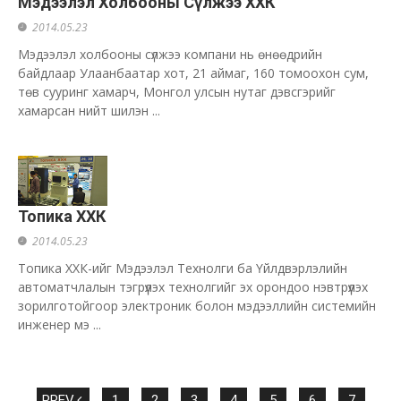
Мэдээлэл Холбооны Сүлжээ ХХК
2014.05.23
Мэдээлэл холбооны сүлжээ компани нь өнөөдрийн
байдлаар Улаанбаатар хот, 21 аймаг, 160 томоохон сум,
төв сууринг хамарч, Монгол улсын нутаг дэвсгэрийг
хамарсан нийт шилэн ...
Топика ХХК
2014.05.23
Топика ХХК-ийг Мэдээлэл Технолги ба Үйлдвэрлэлийн
автоматчлалын тэгрүүлэх технолгийг эх орондоо нэвтрүүлэх
зорилготойгоор электроник болон мэдээллийн системийн
инженер мэ ...
PREV
1
2
3
4
5
6
7