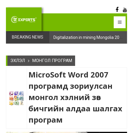
Digitalization in mining Mongolia 2025 арга хэмжээний бүртгэл эхэллээ
Digitalization in mining Mongolia 2025 арга хэмжээний бүртгэл эхэллээ
BREAKING NEWS
ЭХЛЭЛ
МОНГОЛ ПРОГРАМ
MicroSoft Word 2007
програмд зориулсан
монгол хэлний зөв
бичгийн алдаа шалгах
програм