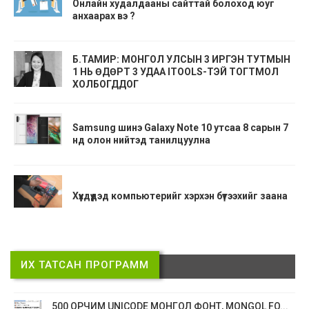
Онлайн худалдааны сайттай болоход юуг
анхаарах вэ ?
Б.ТАМИР: МОНГОЛ УЛСЫН 3 ИРГЭН ТУТМЫН
1 НЬ ӨДӨРТ 3 УДАА ITOOLS-ТЭЙ ТОГТМОЛ
ХОЛБОГДДОГ
Samsung шинэ Galaxy Note 10 утсаа 8 сарын 7
нд олон нийтэд танилцуулна
Хүүхдүүдэд компьютерийг хэрхэн бүтээхийг заана
ИХ ТАТСАН ПРОГРАММ
500 ОРЧИМ UNICODE МОНГОЛ ФОНТ, MONGOL FO...