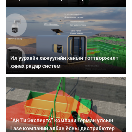
Ил уурхайн хажуугийн ханын тогтворжилт
хянах радар систем
“Ай Ти Экспертс” компани Герман улсын
Lase компаний албан ёсны дистрибютер