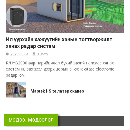
Ил уурхайн хажуугийн ханын тогтворжилт
хянах радар систем
2023.06.04
ADMIN
R/HYB2000 өндөр нарийвчлал бүхий зөөврийн алсаас хянах
систем нь зах зээл дээрх цорын all-solid-state electronic
радар юм
Maptek I-Site лазер сканер
МЭДЭЭ, МЭДЭЭЛЭЛ