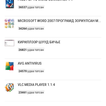
36537
удаа татсан
MICROSOFT WORD 2007 ПРОГРАМД ЗОРИУЛСАН М...
34264
удаа татсан
КИРИЛЛЭЭР ШУУД БИЧЬЕ
26821
удаа татсан
AVG ANTIVIRUS
24570
удаа татсан
VLC MEDIA PLAYER 1.1.4
23461
удаа татсан