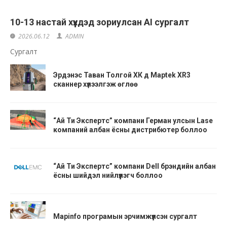
10-13 настай хүүхдэд зориулсан AI сургалт
2026.06.12
ADMIN
Сургалт
Эрдэнэс Таван Толгой ХК д Maptek XR3
сканнер хүлээлгэж өглөө
“Ай Ти Экспертс” компани Герман улсын Lase
компаний албан ёсны дистрибютер боллоо
“Ай Ти Экспертс” компани Dell брэндийн албан
ёсны шийдэл нийлүүлэгч боллоо
Маpinfo програмын эрчимжүүлсэн сургалт