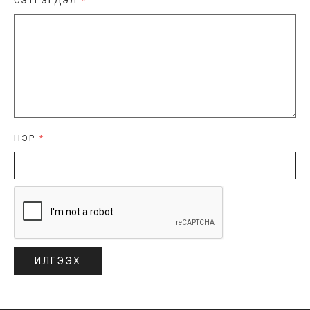
СЭТГЭГДЭЛ
*
НЭР
*