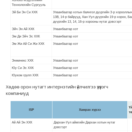
Технологийн Сургууль
Эй Би Эн Си ХХК
Улаанбаатар хотын баянгол дүүргийн 3-р хорооллын
13В, 14-р байрууд, Хан-Уул дүүргийн 19-р хороо, Б
дүүргийн 13, 14, 16-р хорооны нутаг дэвсгэрт
Эйч Эн Ай ХХК
Улаанбаатар хот
Эм Ди Эйч Эс ХХК
Улаанбаатар хот
Эм Жи Ай Си Жи ХХК
Улаанбаатар хот
Энжинекс ХХК
Улаанбаатар хот
Юу Си Эс ХХК
Улаанбаатар хот
Юуком групп ХХК
Улаанбаатар хот
Хөдөө орон нутагт интернэтийн үйлчилгээ үзүүлэгч
компаниуд
Ү
ISP
Хамрах хүрээ
т
Ай Ай Эн ХХК
Дархан-Уул аймгийн Дархан хотын нутаг
дэвсгэрт