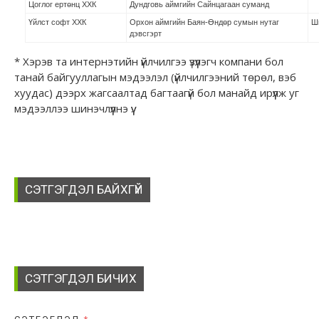
Цоглог ертөнц ХХК
Дундговь аймгийн Сайнцагаан суманд
Үйлст софт ХХК
Орхон аймгийн Баян-Өндөр сумын нутаг
Ш
дэвсгэрт
* Хэрэв та интернэтийн үйлчилгээ үзүүлэгч компани бол
танай байгууллагын мэдээлэл (үйлчилгээний төрөл, вэб
хуудас) дээрх жагсаалтад багтаагүй бол манайд ирүүлж уг
мэдээллээ шинэчлүүлнэ үү.
СЭТГЭГДЭЛ БАЙХГҮЙ
СЭТГЭГДЭЛ БИЧИХ