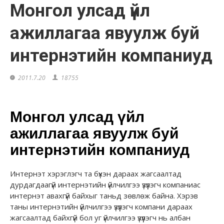
Монгол улсад үйл
ажиллагаа явуулж буй
интернэтийн компаниуд
2011.7.20
18755
Монгол улсад үйл
ажиллагаа явуулж буй
интернэтийн компаниуд
Интернэт хэрэглэгч та бүхэн дараах жагсаалтад
дурдагдаагүй интернэтийн үйлчилгээ үзүүлэгч компаниас
интернэт авахгүй байхыг таньд зөвлөж байна. Хэрэв
таны интернэтийн үйлчилгээ үзүүлэгч компани дараах
жагсаалтад байхгүй бол уг үйлчилгээ үзүүлэгч нь албан