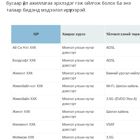
бусаар үйл ажиллагаа эрхлэдэг гэж ойлгож болох ба энэ
талаар бидэнд мэдээлэл ирүүлээрэй.
ISP
Хамрах хүрээ
Үйлчилгээний төрө
Ай Си Нэт ХХК
Монгол улсын нутаг
ADSL
дэвсгэрт
Болдсофт ХХК
Монгол улсын нутаг
ADSL
дэвсгэрт
Жемнэт ХХК
Монгол улсын нутаг
Бөөний урсгал нийлү
дэвсгэрт
Жимобайл нэт ХХК
Монгол улсын нутаг
Wi-Fi, Шилэн кабель
дэвсгэрт
Жимобайл ХХК
Монгол улсын нутаг
3.5G (EVDO Rev.A)
дэвсгэрт
Жинэт ХХК
Монгол улсын нутаг
Шилэн кабель
дэвсгэрт
Инкомнэт ХХК
Монгол улсын нутаг
VSAT
дэвсгэрт
Мобиком ХХК
Монгол улсын нутаг
3,5G