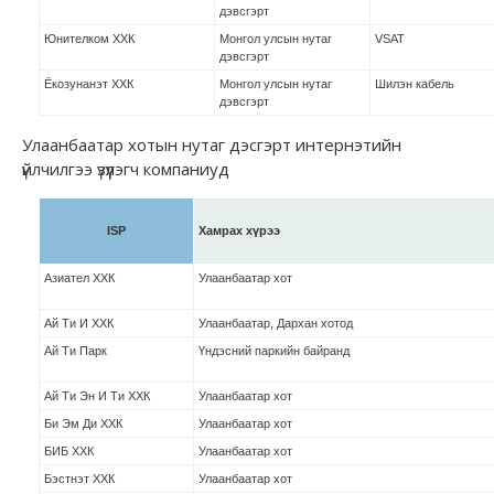
дэвсгэрт
Юнителком ХХК
Монгол улсын нутаг
VSAT
дэвсгэрт
Ёкозунанэт ХХК
Монгол улсын нутаг
Шилэн кабель
дэвсгэрт
Улаанбаатар хотын нутаг дэсгэрт интернэтийн
үйлчилгээ үзүүлэгч компаниуд
ISP
Хамрах хүрээ
Азиател ХХК
Улаанбаатар хот
Ай Ти И ХХК
Улаанбаатар, Дархан хотод
Ай Ти Парк
Үндэсний паркийн байранд
Ай Ти Эн И Ти ХХК
Улаанбаатар хот
Би Эм Ди ХХК
Улаанбаатар хот
БИБ ХХК
Улаанбаатар хот
Бэстнэт ХХК
Улаанбаатар хот