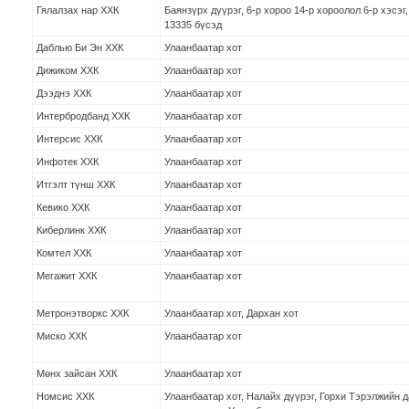
Гялалзах нар ХХК
Баянзүрх дүүрэг, 6-р хороо 14-р хороолол 6-р хэсэг,
13335 бүсэд
Даблью Би Эн ХХК
Улаанбаатар хот
Дижиком ХХК
Улаанбаатар хот
Дээднэ ХХК
Улаанбаатар хот
Интербродбанд ХХК
Улаанбаатар хот
Интерсис ХХК
Улаанбаатар хот
Инфотек ХХК
Улаанбаатар хот
Итгэлт түнш ХХК
Улаанбаатар хот
Кевико ХХК
Улаанбаатар хот
Киберлинк ХХК
Улаанбаатар хот
Комтел ХХК
Улаанбаатар хот
Мегажит ХХК
Улаанбаатар хот
Метронэтворкс ХХК
Улаанбаатар хот, Дархан хот
Миско ХХК
Улаанбаатар хот
Мөнх зайсан ХХК
Улаанбаатар хот
Номсис ХХК
Улаанбаатар хот, Налайх дүүрэг, Горхи Тэрэлжийн 