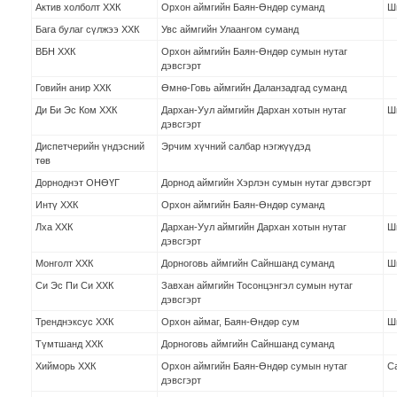
Актив холболт ХХК
Орхон аймгийн Баян-Өндөр суманд
Ш
Бага булаг сүлжээ ХХК
Увс аймгийн Улаангом суманд
ВБН ХХК
Орхон аймгийн Баян-Өндөр сумын нутаг
дэвсгэрт
Говийн анир ХХК
Өмнө-Говь аймгийн Даланзадгад суманд
Ди Би Эс Ком ХХК
Дархан-Уул аймгийн Дархан хотын нутаг
Ш
дэвсгэрт
Диспетчерийн үндэсний
Эрчим хүчний салбар нэгжүүдэд
төв
Дорноднэт ОНӨҮГ
Дорнод аймгийн Хэрлэн сумын нутаг дэвсгэрт
Интү ХХК
Орхон аймгийн Баян-Өндөр суманд
Лха ХХК
Дархан-Уул аймгийн Дархан хотын нутаг
Ш
дэвсгэрт
Монголт ХХК
Дорноговь аймгийн Сайншанд суманд
Ш
Си Эс Пи Си ХХК
Завхан аймгийн Тосонцэнгэл сумын нутаг
дэвсгэрт
Тренднэксус ХХК
Орхон аймаг, Баян-Өндөр сум
Ш
Түмтшанд ХХК
Дорноговь аймгийн Сайншанд суманд
Хийморь ХХК
Орхон аймгийн Баян-Өндөр сумын нутаг
C
дэвсгэрт