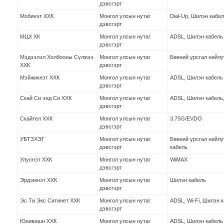
дэвсгэрт
Мобинэт ХХК
Монгол улсын нутаг
Dial-Up, Шилэн кабе
дэвсгэрт
МЦХ ХК
Монгол улсын нутаг
ADSL, Шилэн кабель
дэвсгэрт
Мэдээлэл Холбооны Сүлжээ
Монгол улсын нутаг
Бөөний урсгал нийлү
ХХК
дэвсгэрт
Мэйжикнэт ХХК
Монгол улсын нутаг
ADSL, Шилэн кабель
дэвсгэрт
Скай Си энд Си ХХК
Монгол улсын нутаг
ADSL, Шилэн кабель,
дэвсгэрт
Скайтел ХХК
Монгол улсын нутаг
3.75G/EVDO
дэвсгэрт
УБТЗХЭГ
Монгол улсын нутаг
Бөөний урсгал нийлү
дэвсгэрт
кабель
Улуснэт ХХК
Монгол улсын нутаг
WiMAX
дэвсгэрт
Эрдэмнэт ХХК
Монгол улсын нутаг
Шилэн кабель
дэвсгэрт
Эс Ти Экс Ситинет ХХК
Монгол улсын нутаг
ADSL, Wi-Fi, Шилэн 
дэвсгэрт
Юнивишн ХХК
Монгол улсын нутаг
ADSL, Шилэн кабель