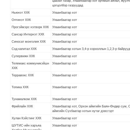
цаазат газар, Улаанбаатар хот орчмын аялал, жуул
цогцолбор газруудад
Ньюнэт ХХК
Улаанбаатар хот
Оптинэт ХХК
Улаанбаатар хот
Прогэймэрс нэтворк ХХК
Улаанбаатар хот
Сансар Интернэт ХХК
Улаанбаатар хот
Синосат монголия ХХК
Улаанбаатар хот
Сод капитал ХХК
Улаанбаатар хотын 3,4-р хорооллын 1,2,3-р байруу
Супервижн ХХК
Улаанбаатар хот
Телемакс коммуникэйшн
Улаанбаатар хот
ХХК
Терравокс ХХК
Улаанбаатар хот
Топика ХХК
Улаанбаатар хот
Тунамалком ХХК
Улаанбаатар хот
Фрийлайн ХХК
Улаанбаатар хот, Орхон аймгийн Баян-Өндөр сум, 
аймгийн Сүхбаатар хотын нутаг дэвсгэрт
Хулан Кэйстинг ХХК
Улаанбаатар хот
ШУТИС-ийн харъяа
Улаанбаатар хот
Холбоо Мэдээллийн