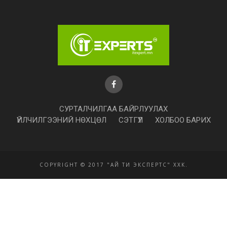
СУРТАЛЧИЛГАА БАЙРЛУУЛАХ
ҮЙЛЧИЛГЭЭНИЙ НӨХЦӨЛ
СЭТГҮҮЛ
ХОЛБОО БАРИХ
COPYRIGHT © 2017 "АЙ ТИ ЭКСПЕРТС" ХХК.