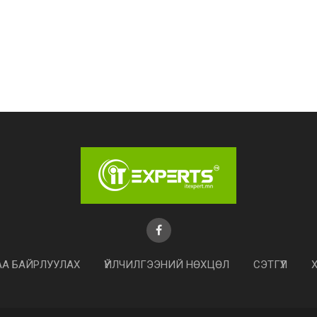
АА БАЙРЛУУЛАХ
ҮЙЛЧИЛГЭЭНИЙ НӨХЦӨЛ
СЭТГҮҮЛ