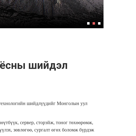
н ёсны шийдэл
технологийн шийдлүүдийг Монголын уул
өүтбүүк, сервер, сторэйж, тоног төхөөрөмж,
үлэх, зөвлөгөө, сургалт өгөх боломж бүрдэж