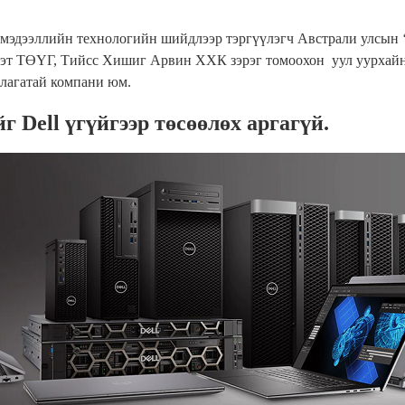
мэдээллийн технологийн
шийдлээр
тэргүүлэгч
Австрали улсын
т ТӨҮГ, Тийсс Хишиг Арвин ХХК зэрэг томоохон уул уурхайн
лагатай компани юм.
Dell үгүйгээр төсөөлөх аргагүй.