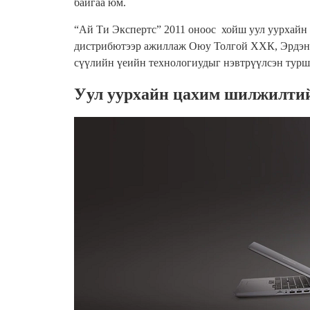
байгаа юм.
“
Ай Ти Экспертс
”
2011 оноос хойш уул
уурхaйн
дистрибютээр ажиллаж Оюу Толгой ХХК, Эрдэнэ
сүүлийн үеийн технологиудыг нэвтрүүлсэн турш
Уул уурхайн цахим шилжилтийг 