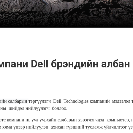
омпани Dell брэндийн алба
ийн салбарын
тэргүүлэгч
Dell Technologies компаний
мэдээлэл 
сны шийдэл нийлүүлэгч
боллоо.
ртс компани
нь
уул уурхайн салбарын х
эрэглэгчдэд
компьютер, н
р хямд үнээр нийлүүлэн, ахисан түвшний тусламж үйлчилгээг үзү