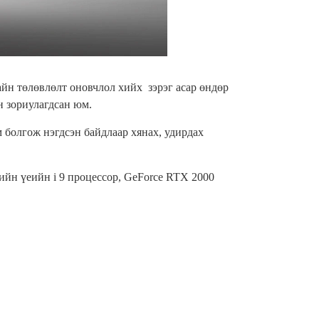
айн төлөвлөлт оновчлол хийх зэрэг асар өндөр
н зориулагдсан юм.
болгож нэгдсэн байдлаар хянах, удирдах
лийн үеийн
i
9 процессор,
GeForce RTX 2000