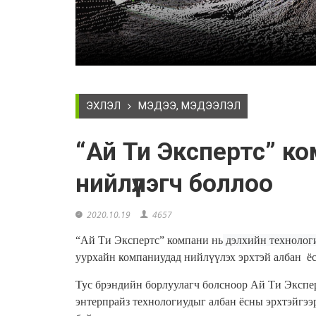
ЭХЛЭЛ
МЭДЭЭ, МЭДЭЭЛЭЛ
“Ай Ти Экспертс” к
нийлүүлэгч боллоо
2020.10.19
4657
“
Ай Ти Экспертс
”
компани
нь
дэлхийн технолог
уурхайн компаниудад нийлүүлэх эрхтэй албан
ё
Тус брэндийн борлуулагч болсноор
Ай Ти Экспе
энтерпрайз технологиудыг
албан ёсны эрхтэйгээ