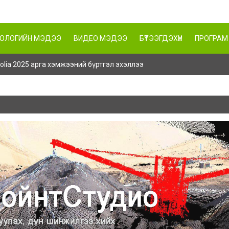
НОЛОГИЙН МЭДЭЭ
ВИДЕО МЭДЭЭ
БҮТЭЭГДЭХҮҮН
ПРОГРАМ
ngolia 2025 арга хэмжээний бүртгэл эхэллээ