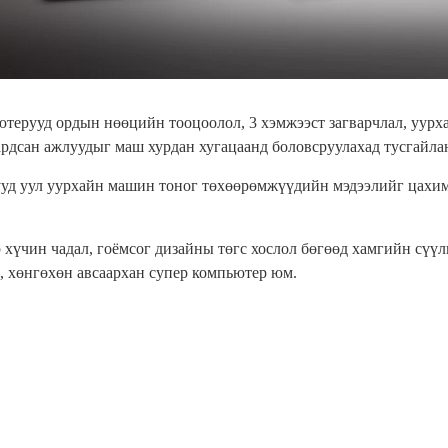
ютерууд ордын нөөцийн тооцоолол, 3 хэмжээст загварчлал, уурх
ардсан ажлуудыг маш хурдан хугацаанд боловсруулахад тусгайла
уд уул уурхайн машин тоног төхөөрөмжүүдийн мэдээлийг цахим 
 хүчин чадал, гоёмсог дизайны төгс хослол бөгөөд хамгийн сүү
н, хөнгөхөн авсаархан супер компьютер юм.