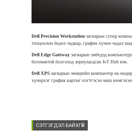
Dell Precision Workstation
загварын супер компь
тооцоолон бодох чадвар, график хүчин чадал ша
Dell Edge Gateway
загварын эмбедэд компьютеру
боломжтой болгоход зориулагдсан
IoT Hub
юм.
Dell XPS
загварын зөөврийн компьютер нь өндөр
хүчирхэг график картыг нэгтгэсэн маш нимгэхэ
СЭТГЭГДЭЛ БАЙХГҮЙ