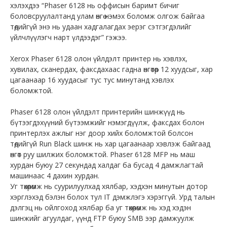
хэлэхдээ “Phaser 6128 нь оффисын баримт бичиг
боловсруулалтанд улам өнгө нэмэх боломж олгож байгаа
төдийгүй энэ нь удаан хадгалагдах эерэг сэтгэгдэлийг
үйлчлүүлэгч нарт үлдээдэг” гэжээ.
Xerox Phaser 6128 олон үйлдэлт принтер нь хэвлэх,
хувилах, сканердах, факсдахаас гадна өнгөтөөр 12 хуудсыг, хар
цагаанаар 16 хуудасыг тус тус минутанд хэвлэх
боломжтой.
Phaser 6128 олон үйлдэлт принтерийн шинжүүд нь
бүтээгдэхүүний бүтээмжийг нэмэгдүүлж, факсдах болон
принтерлэх ажлыг нэг доор хийх боломжтой болсон
төдийгүй Run Black шинж нь хар цагаанаар хэвлэж байгаад
өнгөт руу шилжих боломжтой. Phaser 6128 MFP нь маш
хурдан буюу 27 секундад халдаг ба бусад 4 дамжлагтай
машинаас 4 дахин хурдан.
Уг төхөөрөмж нь суурилуулхад хялбар, хэдхэн минутын дотор
хэрглэхэд бэлэн болох тул IT дэмжлэгэ хэрэггүй. Урд талын
дэлгэц нь ойлгоход хялбар ба уг төхөөрөмж нь хэд хэдэн
шинжийг агуулдаг, үүнд FTP буюу SMB ээр дамжуулж