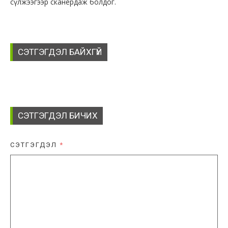
сүлжээгээр сканердаж болдог.
СЭТГЭГДЭЛ БАЙХГҮЙ
СЭТГЭГДЭЛ БИЧИХ
СЭТГЭГДЭЛ
*