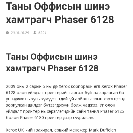
Таны Оффисын шинэ
хамтрагч Phaser 6128
2010.10.29
6321
Таны Оффисын шинэ
хамтрагч Phaser 6128
2009 оны 2 сарын 5 ны өдөр Xerox корпораци өнгөт Xerox Phaser
6128 олон үйлдэлт принтерийг гаргаж буйгаа зарласан ба
уг төхөөрөмж нь хувь хүмүүст төдийгүй албан газрын хэрэгцээнд
зориулсан шилдэг бүтээгдэхүүн болж чаджээ. Уг олон
үйлдэлт принтер нь хэрэглэгчдийн сайн танил Phaser 6125
болон Phaser 6180 принтер дээр суурилсан.
Xerox UK -ийн захирал, ерөнхий менежер Mark Duffelen