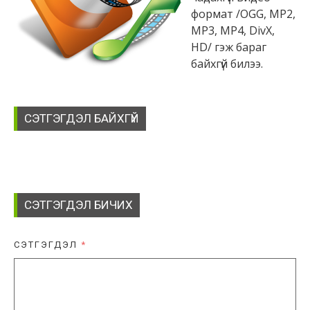
формат /OGG, MP2,
MP3, MP4, DivX,
HD/ гэж бараг
байхгүй билээ.
СЭТГЭГДЭЛ БАЙХГҮЙ
СЭТГЭГДЭЛ БИЧИХ
СЭТГЭГДЭЛ
*