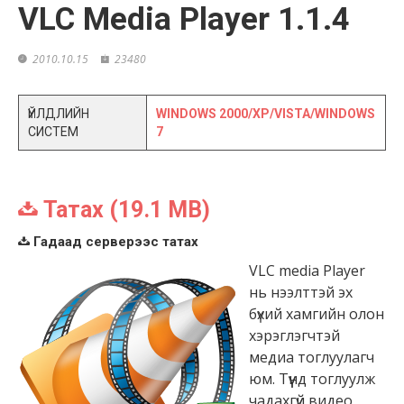
VLC Media Player 1.1.4
2010.10.15
23480
ҮЙЛДЛИЙН
WINDOWS 2000/XP/VISTA/WINDOWS
СИСТЕМ
7
Татах (19.1 MB)
Гадаад серверээс татах
VLC media Player
нь нээлттэй эх
бүхий хамгийн олон
хэрэглэгчтэй
медиа тоглуулагч
юм. Түүнд тоглуулж
чадахгүй видео