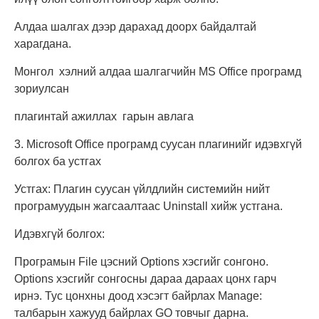
Алдаа шалгах дээр дарахад доорх байдалтай
харагдана.
Монгол хэлний алдаа шалгагчийн MS Office програмд
зориулсан
плагинтай ажиллах гарын авлага
3. Microsoft Office програмд суусан плагинийг идэвхгүй
болгох ба устгах
Устгах: Плагин суусан үйлдлийн системийн нийт
програмуудын жагсаалтаас Uninstall хийж устгана.
Идэвхгүй болгох:
Програмын File цэсний Options хэсгийг сонгоно.
Options хэсгийг сонгосны дараа дараах цонх гарч
ирнэ. Тус цонхны доод хэсэгт байрлах Manage:
талбарын хажууд байрлах GO товчыг дарна.