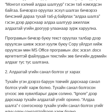
“Монгол хэлний алдаа шалгуур” гэсэн таб нэмэгдсэн
байгаа. Бичвэрээ оруулах эсхүл шалгах бичвэрээ
бичсэний дараа тухай таб-д байрлах “алдаа шалга”
гэсэн дээр дарснаар алдаа шалгуур ажиллаж
алдаатай үгийн доогуур улаанаар зурж харуулна.
Програмын бичвэр буюу текст оруулах талбар дээр
оруулсан шивж эсвэл хуулж буюу Copy үйлдэл хийж
оруулсан мөн MS Office програмын .doc эсвэл .docx
өргөтгөлтэй файлуудын текстийн зөв бичгийн дүрмийн
алдааг тус тус шалгана.
2. Алдаатай үгийн санал болгох үг харах
Тухайн үгэн дээрээ баруун товчийг дарснаар санал
болгох үгийг харж болно. Тухайн санал болгосон
үгнээс зөв хувилбарыг дарж солино. “Ignore” дээр
дарснаар тухайн алдаатай үгийг орхино. “Алдаа
шалга”-г сонгосноор тухайн үгийн санал болгох үгийг
илүү олон сонголттойгоор харж болно.