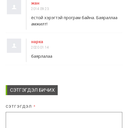
жан
2014.09.23
ёстой хэрэгтэй програм байна. Баяраллаа
амжилт!
нарка
2020.01.14
баярлалаа
СЭТГЭГДЭЛ БИЧИХ
СЭТГЭГДЭЛ
*