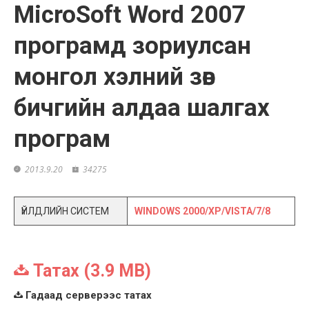
MicroSoft Word 2007
програмд зориулсан
монгол хэлний зөв
бичгийн алдаа шалгах
програм
2013.9.20
34275
ҮЙЛДЛИЙН СИСТЕМ
WINDOWS 2000/XP/VISTA/7/8
Татах (3.9 MB)
Гадаад серверээс татах