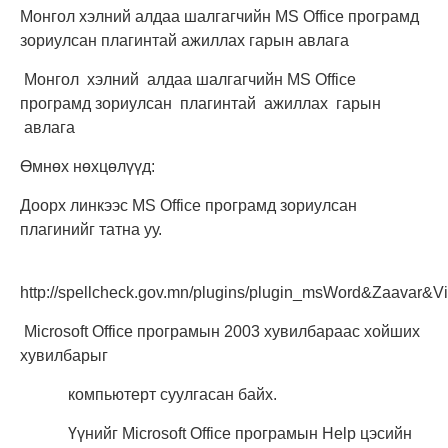
Монгол хэлний алдаа шалгагчийн MS Office програмд
зориулсан плагинтай ажиллах гарын авлага
Монгол хэлний алдаа шалгагчийн MS Office
програмд зориулсан плагинтай ажиллах гарын
авлага
Өмнөх нөхцөлүүд:
Доорх линкээс MS Office програмд зориулсан
плагинийг татна уу.
http://spellcheck.gov.mn/plugins/plugin_msWord&Zaavar&Vi
Microsoft Office програмын 2003 хувилбараас хойших
хувилбарыг
компьютерт суулгасан байх.
Үүнийг Microsoft Office програмын Help цэсийн