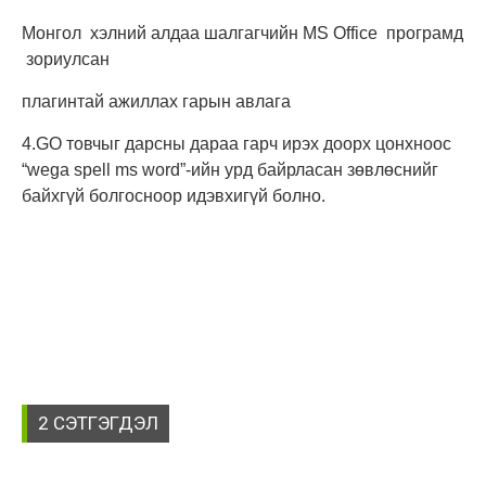
Монгол хэлний алдаа шалгагчийн MS Office програмд
зориулсан
плагинтай ажиллах гарын авлага
4.GO товчыг дарсны дараа гарч ирэх доорх цонхноос
“wega spell ms word”-ийн урд байрласан зөвлөснийг
байхгүй болгосноор идэвхигүй болно.
2 СЭТГЭГДЭЛ