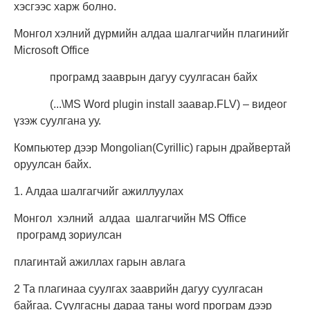
хэсгээс харж болно.
Монгол хэлний дүрмийн алдаа шалгагчийн плагинийг
Microsoft Office
програмд зааврын дагуу суулгасан байх
(...\MS Word plugin install заавар.FLV) – видеог
үзэж суулгана уу.
Компьютер дээр Mongolian(Cyrillic) гарын драйвертай
оруулсан байх.
1. Алдаа шалгагчийг ажиллуулах
Монгол хэлний алдаа шалгагчийн MS Office
програмд зориулсан
плагинтай ажиллах гарын авлага
2 Та плагинаа суулгах зааврийн дагуу суулгасан
байгаа. Суулгасны дараа таны word програм дээр