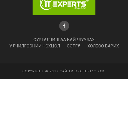
СУРТАЛЧИЛГАА БАЙРЛУУЛАХ
ҮЙЛЧИЛГЭЭНИЙ НӨХЦӨЛ
СЭТГҮҮЛ
ХОЛБОО БАРИХ
COPYRIGHT © 2017 "АЙ ТИ ЭКСПЕРТС" ХХК.