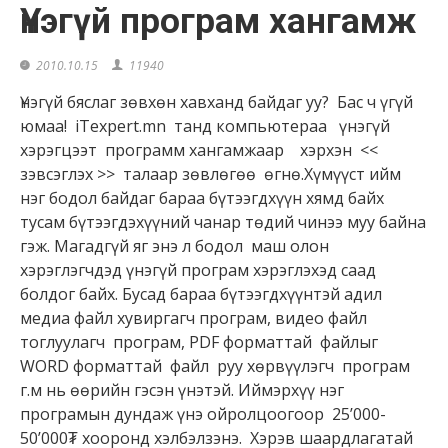
Үнэгүй програм хангамж
2010.10.15
11940
Үнэгүй бяслаг зөвхөн хавханд байдаг уу? Бас ч үгүй
юмаа! iTexpert.mn танд компьютераа үнэгүй
хэрэгцээт программ хангамжаар хэрхэн <<
зэвсэглэх >> талаар зөвлөгөө өгнө.Хүмүүст ийм
нэг бодол байдаг бараа бүтээгдхүүн хямд байх
тусам бүтээгдэхүүний чанар төдий чинээ муу байна
гэж. Магадгүй яг энэ л бодол маш олон
хэрэглэгчдэд үнэгүй програм хэрэглэхэд саад
болдог байх. Бусад бараа бүтээгдхүүнтэй адил
медиа файл хувиргагч програм, видео файл
тоглуулагч програм, PDF форматтай файлыг
WORD форматтай файл руу хөрвүүлэгч програм
г.м нь өөрийн гэсэн үнэтэй. Иймэрхүү нэг
програмын дундаж үнэ ойролцоогоор 25’000-
50’000₮ хооронд хэлбэлзэнэ. Хэрэв шаардлагатай