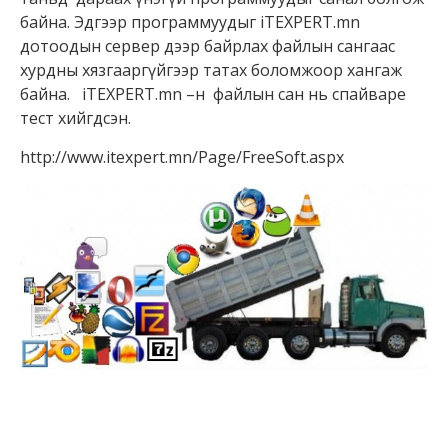
байна. Эдгээр программуудыг iTEXPERT.mn
дотоодын сервер дээр байрлах файлын сангаас
хурдны хязгааргүйгээр татах боломжоор хангаж
байна. iTEXPERT.mn –н файлын сан нь спайваре
тест хийгдсэн.
http://www.itexpert.mn/Page/FreeSoft.aspx