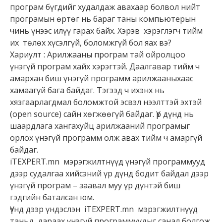
програм бүгдийг худалдаж авахаар болвол нийт
програмын өртөг нь бараг таны компьютерын
чинь үнээс илүү гарах байх. Хэрэв хэрэглэгч тийм
их төлөх хүсэлгүй, боломжгүй бол яах вэ?
Хариулт : Арилжааны програм тай ойролцоо
үнэгүй програм хайх хэрэгтэй. Даалгавар тийм ч
амархан биш үнэгүй программ арилжааныхаас
хамаагүй бага байдаг. Тэгээд ч ихэнх нь
хязгаарлагдмал боломжтой эсвэл нээлттэй эхтэй
(open source) сайн хөгжөөгүй байдаг. Үр дүнд нь
шаардлага хангахуйц арилжааний програмыг
орлох үнэгүй программ олж авах тийм ч амаргүй
байдаг.
iTEXPERT.mn мэрэгжилтнүүд үнэгүй программууд
дээр судалгаа хийсэний үр дүнд бодит байдал дээр
үнэгүй програм – заавал муу үр дүнтэй биш
гэдгийн баталсан юм.
Үүнд дээр үндэслэн iTEXPERT.mn мэрэгжилтнүүд
таньд дараах үнэгүй программуудыг санал болгож