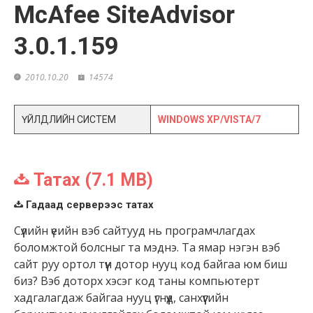
McAfee SiteAdvisor
3.0.1.159
2010.10.20
14574
ҮЙЛДЛИЙН СИСТЕМ
WINDOWS XP/VISTA/7
Татах (7.1 MB)
Гадаад серверээс татах
Сүүлийн үеийн вэб сайтууд нь програмчлагдах
боломжтой болсныг та мэднэ. Та ямар нэгэн вэб
сайт руу ортол түүн дотор нууц код байгаа юм биш
биз? Вэб доторх хэсэг код таны компьютерт
хадгалагдаж байгаа нууц үгнүүд, санхүүгийн