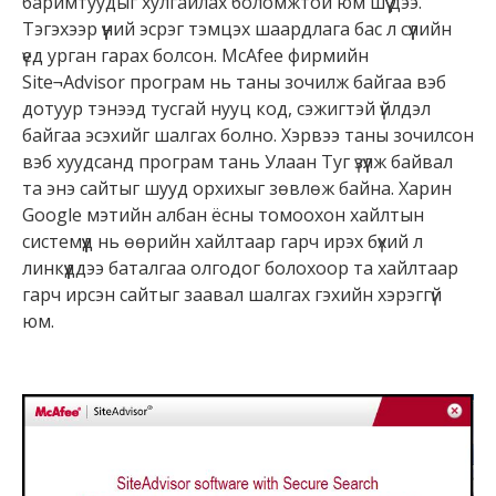
баримтуудыг хулгайлах боломжтой юм шүү дээ.
Тэгэхээр үүний эсрэг тэмцэх шаардлага бас л сүүлийн
үед урган гарах болсон. McAfee фирмийн
Site¬Advisor програм нь таны зочилж байгаа вэб
дотуур тэнээд тусгай нууц код, сэжигтэй үйлдэл
байгаа эсэхийг шалгах болно. Хэрвээ таны зочилсон
вэб хуудсанд програм тань Улаан Туг үзүүлж байвал
та энэ сайтыг шууд орхихыг зөвлөж байна. Харин
Google мэтийн албан ёсны томоохон хайлтын
системүүд нь өөрийн хайлтаар гарч ирэх бүхий л
линкүүддээ баталгаа олгодог болохоор та хайлтаар
гарч ирсэн сайтыг заавал шалгах гэхийн хэрэггүй
юм.