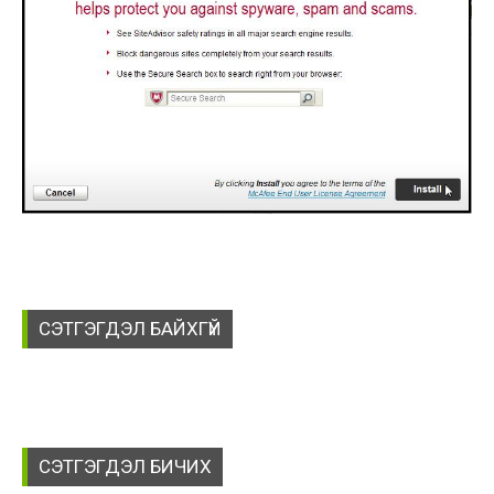
СЭТГЭГДЭЛ БАЙХГҮЙ
СЭТГЭГДЭЛ БИЧИХ