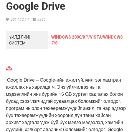
Google Drive
2014.12.14
9985
ҮЙЛДЛИЙН
WINDOWS 2000/XP/VISTA/WINDOWS
СИСТЕМ
7/8
Google Drive – Google-ийн ижил үйлчилгээг хамтран
ажиллах нь харилцагч. Энэ үйлчилгээ нь та
мэдээллийн янз бүрийн 15 GB хүртэл хадгалах болон
бусад хэрэглэгчидтэй хуваалцах боломжийг олгодог.
програм нь олон төхөөрөмжүүдийг ажил, та нар эдгээр
бүх төхөөрөмжүүдийн хооронд дүн таны хайсан
архивт хадгалагдаж буй бүх мэдээ мэдээлэл, хамгийн
сүүлийн хэлбэрт аваачиж боломжийг олгодог. Google