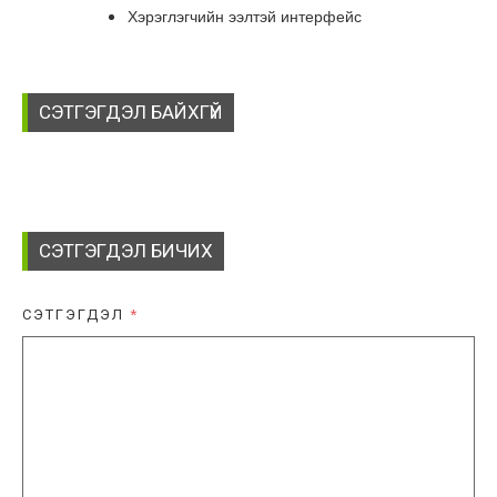
Хэрэглэгчийн ээлтэй интерфейс
СЭТГЭГДЭЛ БАЙХГҮЙ
СЭТГЭГДЭЛ БИЧИХ
СЭТГЭГДЭЛ
*