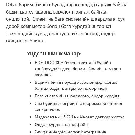
Drive баримт бичигт бусад хэрэглэгчдэд гаргаж байгаа
бодит цаг хугацаанд өөрчлөлт, хянаж байгаа
онцлогтой. Клиент нь бага системийн шаардлага, сул
дорой компьютер болон бага хурдтай интернэт
эрхлэгчдийн хувьд ялангуяа чухал бөгөөд өндөр
гүйцэтгэл, байна.
Үндсэн шинж чанар:
PDF, DOC XLS болон зэрэг янз бүрийн
хэлбэрүүдийг дахь баримт бичгийг хамтран
ажиллах
Баримт бичигт бусад хэрэглэгчдэд гаргаж
байгаа бодит цагт дагах нь өөрчлөлт,
Бага системийн шаардлага, өндөр хурдны
Янз бүрийн зөөврийн төхөөрөмжтэй өгөгдөл
синхрончлох
Мэдээлэл нь 15 GB нь Чөлөөт дэлгүүр хүртэл
Өндөр хурдны татаж файл
Google-ийн үйлчилгээг Интеграцийн