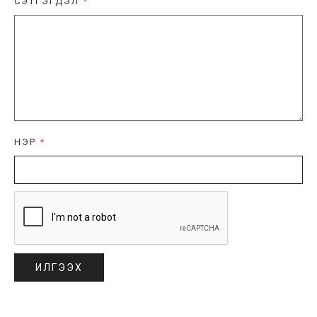
СЭТГЭГДЭЛ
*
НЭР
*