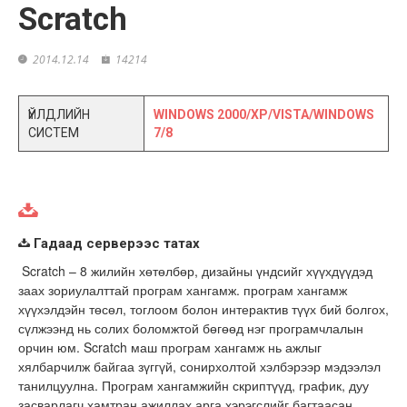
Scratch
2014.12.14
14214
ҮЙЛДЛИЙН
WINDOWS 2000/XP/VISTA/WINDOWS
СИСТЕМ
7/8
Гадаад серверээс татах
Scratch – 8 жилийн хөтөлбөр, дизайны үндсийг хүүхдүүдэд
заах зориулалттай програм хангамж. програм хангамж
хүүхэлдэйн төсөл, тоглоом болон интерактив түүх бий болгох,
сүлжээнд нь солих боломжтой бөгөөд нэг програмчлалын
орчин юм. Scratch маш програм хангамж нь ажлыг
хялбарчилж байгаа зүггүй, сонирхолтой хэлбэрээр мэдээлэл
танилцуулна. Програм хангамжийн скриптүүд, график, дуу
засварлагч хамтран ажиллах арга хэрэгслийг багтаасан