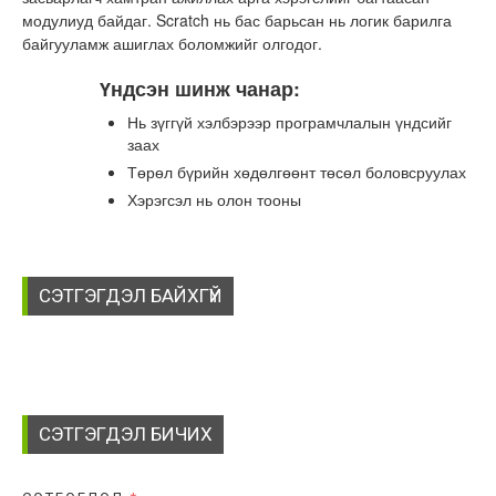
модулиуд байдаг. Scratch нь бас барьсан нь логик барилга
байгууламж ашиглах боломжийг олгодог.
Үндсэн шинж чанар:
Нь зүггүй хэлбэрээр програмчлалын үндсийг
заах
Төрөл бүрийн хөдөлгөөнт төсөл боловсруулах
Хэрэгсэл нь олон тооны
СЭТГЭГДЭЛ БАЙХГҮЙ
СЭТГЭГДЭЛ БИЧИХ