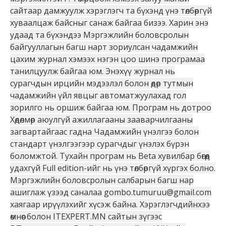
сайтаар дамжуулж хэрэглэгч та бүхэнд үнэ төлбөргүй
хуваалцаж байсныг санаж байгаа бизээ. Харин энэ
удаад та бүхэндээ Мэргэжлийн боловсролын
байгууллагын багш нарт зориулсан чадамжийн
цахим журнал хэмээх нэгэн цоо шинэ програмаа
танилцуулж байгаа юм. Энэхүү журнал нь
сурагчдын ирцийн мэдээлэл болон өдөр тутмын
чадамжийн үйл явцыг автоматжуулахад гол
зорилго нь оршиж байгаа юм. Програм нь дотроо
Хөдөлмөр аюулгүй ажиллагааны зааварчилгааны
загвартайгаас гадна Чадамжийн үнэлгээ болон
стандарт үнэлгээгээр сурагчдыг үнэлэх бүрэн
боломжтой. Тухайн програм нь Bеtа хувилбар бөгөөд
удахгүй Full edition-ийг нь үнэ төлбөргүй хүргэх болно.
Мэргэжлийн боловсролын салбарын багш нар
ашиглаж үзээд саналаа gombo.tumuruu@gmail.com
хаягаар ирүүлэхийг хүсэж байна. Хэрэглэгчдийнхээ
өмнөөс болон ITEXPERT.MN сайтын зүгээс