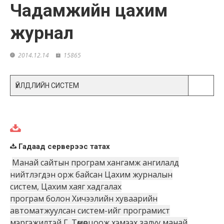
Чадамжийн цахим
журнал
2014.12.14
15865
ҮЙЛДЛИЙН СИСТЕМ
Гадаад серверээс татах
Манай сайтын програм хангамж ангилалд
нийтлэгдэн орж байсан Цахим журналын
систем, Цахим хаяг хадгалах
програм болон Хичээлийн хуваарийн
автоматжуулсан систем-ийг програмист
мэргэжилтэй Г. Төмөрцоож хэмээх залуу манай