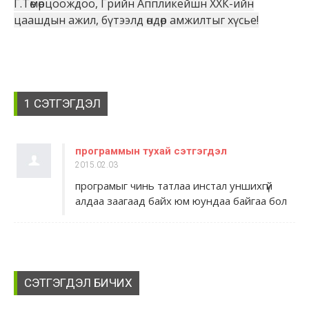
Г.Төмөрцоождоо, Грийн Аппликейшн ХХК-ийн
цаашдын ажил, бүтээлд өндөр амжилтыг хүсье!
1 СЭТГЭГДЭЛ
программын тухай сэтгэгдэл
2015.02.03
програмыг чинь татлаа инстал уншихгүй
алдаа заагаад байх юм юундаа байгаа бол
СЭТГЭГДЭЛ БИЧИХ