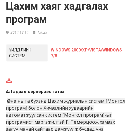
Цахим хаяг хадгалах
програм
2014.12.14
15029
ҮЙЛДЛИЙН
WINDOWS 2000/XP/VISTA/WINDOWS
СИСТЕМ
7/8
Гадаад серверээс татах
Өмнө нь та бүхэнд Цахим журналын систем [Монгол
програм] болон Хичээлийн хуваарийн
автоматжуулсан систем [Монгол програм]-ыг
програмист мэргэжилтэй Г. Төмөрцоож хэмээх
залуу манай сайтаар дамжуулж бусдад үнэ