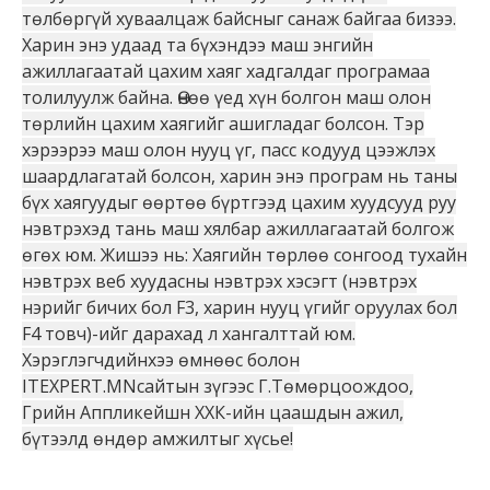
төлбөргүй хуваалцаж байсныг санаж байгаа бизээ.
Харин энэ удаад та бүхэндээ маш энгийн
ажиллагаатай цахим хаяг хадгалдаг програмаа
толилуулж байна. Өнөө үед хүн болгон маш олон
төрлийн цахим хаягийг ашигладаг болсон. Тэр
хэрээрээ маш олон нууц үг, пасс кодууд цээжлэх
шаардлагатай болсон, харин энэ програм нь таны
бүх хаягуудыг өөртөө бүртгээд цахим хуудсууд руу
нэвтрэхэд тань маш хялбар ажиллагаатай болгож
өгөх юм. Жишээ нь: Хаягийн төрлөө сонгоод тухайн
нэвтрэх веб хуудасны нэвтрэх хэсэгт (нэвтрэх
нэрийг бичих бол F3, харин нууц үгийг оруулах бол
F4 товч)-ийг дарахад л хангалттай юм.
Хэрэглэгчдийнхээ өмнөөс болон
ITEXPERT.MNсайтын зүгээс Г.Төмөрцоождоо,
Грийн Аппликейшн ХХК-ийн цаашдын ажил,
бүтээлд өндөр амжилтыг хүсье!