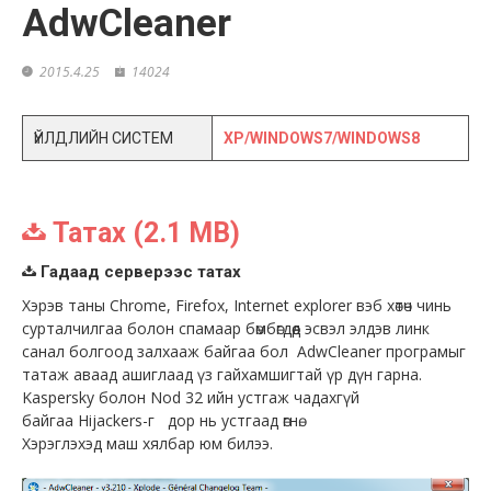
AdwCleaner
2015.4.25
14024
ҮЙЛДЛИЙН СИСТЕМ
XP/WINDOWS7/WINDOWS8
Татах (2.1 MB)
Гадаад серверээс татах
Хэрэв таны Chrome, Firefox, Internet explorer вэб хөтөч чинь
сурталчилгаа болон спамаар бөмбөгдөөд эсвэл элдэв линк
санал болгоод залхааж байгаа бол AdwCleaner програмыг
татаж аваад ашиглаад үз гайхамшигтай үр дүн гарна.
Kaspersky болон Nod 32 ийн устгаж чадахгүй
байгаа Hijackers-г дор нь устгаад өгнө.
Хэрэглэхэд маш хялбар юм билээ.