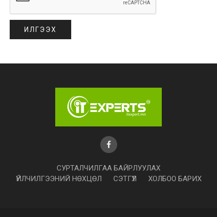
СУРТАЛЧИЛГАА БАЙРЛУУЛАХ
ҮЙЛЧИЛГЭЭНИЙ НӨХЦӨЛ
СЭТГҮҮЛ
ХОЛБОО БАРИХ