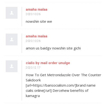
amaha malaa
2020.10.26
nowshin site we
amaha malaa
2020.10.26
amon us baidgv nowshin site gichi
cialis by mail order unulge
2020.12.17
How To Get Metronidazole Over The Counter
Sakdoork
[url=https://bansocialism.com/]brand name
cialis online[/url] Dercehew benefits of
kamagra