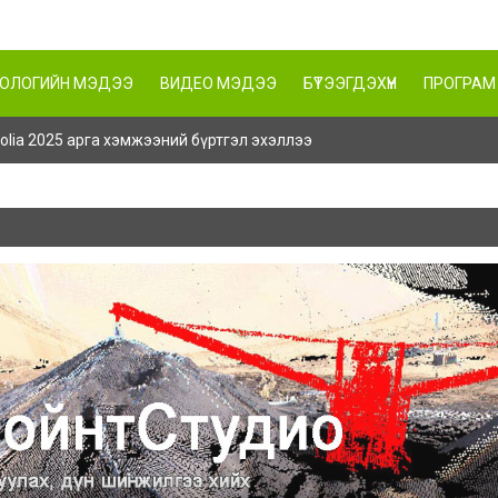
НОЛОГИЙН МЭДЭЭ
ВИДЕО МЭДЭЭ
БҮТЭЭГДЭХҮҮН
ПРОГРАМ
ngolia 2025 арга хэмжээний бүртгэл эхэллээ