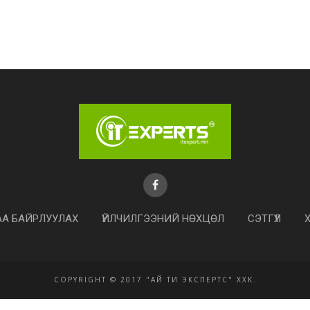
АА БАЙРЛУУЛАХ
ҮЙЛЧИЛГЭЭНИЙ НӨХЦӨЛ
СЭТГҮҮЛ
COPYRIGHT © 2017 "АЙ ТИ ЭКСПЕРТС" ХХК.