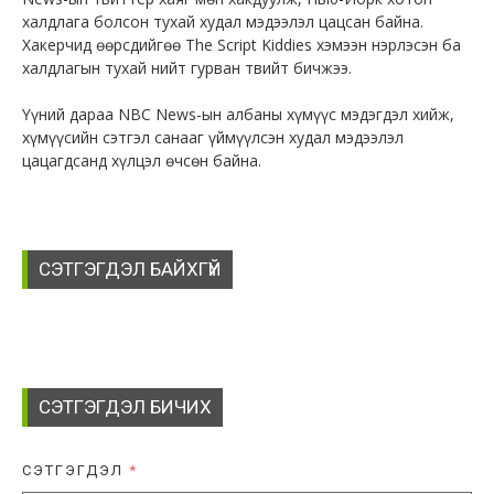
халдлага болсон тухай худал мэдээлэл цацсан байна.
Хакерчид өөрсдийгөө The Script Kiddies хэмээн нэрлэсэн ба
халдлагын тухай нийт гурван твийт бичжээ.
Үүний дараа NBC News-ын албаны хүмүүс мэдэгдэл хийж,
хүмүүсийн сэтгэл санааг үймүүлсэн худал мэдээлэл
цацагдсанд хүлцэл өчсөн байна.
СЭТГЭГДЭЛ БАЙХГҮЙ
СЭТГЭГДЭЛ БИЧИХ
СЭТГЭГДЭЛ
*