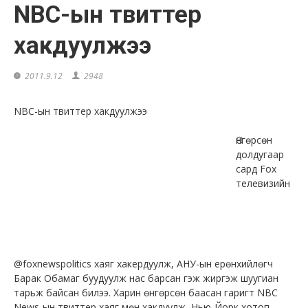
NBC-ын твиттер
хакдуулжээ
2011.9.12
2948
NBC-ын твиттер хакдуулжээ
Өнгөрсөн
долдугаар
сард Fox
телевизийн
@foxnewspolitics хаяг хакердуулж, АНУ-ын ерөнхийлөгч
Барак Обамаг буудуулж нас барсан гэж жиргэж шуугиан
тарьж байсан билээ. Харин өнгөрсөн баасан гаригт NBC
News-ын твиттер хаяг мөн хакдуулж, Нью-Йорк хотоп