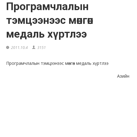
Програмчлалын
тэмцээнээс мөнгөн
медаль хүртлээ
2011.10.4
3151
Програмчлалын тэмцээнээс мөнгөн медаль хүртлээ
Азийн