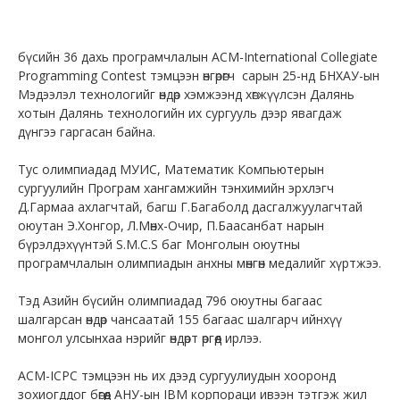
бүсийн 36 дахь програмчлалын ACM-International Collegiate
Programming Contest тэмцээн өнгөрөгч сарын 25-нд БНХАУ-ын
Мэдээлэл технологийг өндөр хэмжээнд хөгжүүлсэн Далянь
хотын Далянь технологийн их сургууль дээр явагдаж
дүнгээ гаргасан байна.
Тус олимпиадад МУИС, Математик Компьютерын
сургуулийн Програм хангамжийн тэнхимийн эрхлэгч
Д.Гармаа ахлагчтай, багш Г.Багаболд дасгалжуулагчтай
оюутан Э.Хонгор, Л.Мөнх-Очир, П.Баасанбат нарын
бүрэлдэхүүнтэй S.M.C.S баг Монголын оюутны
програмчлалын олимпиадын анхны мөнгөн медалийг хүртжээ.
Тэд Азийн бүсийн олимпиадад 796 оюутны багаас
шалгарсан өндөр чансаатай 155 багаас шалгарч ийнхүү
монгол улсынхаа нэрийг өндөрт өргөөд ирлээ.
АСM-ICPC тэмцээн нь их дээд сургуулиудын хооронд
зохиогддог бөгөөд АНУ-ын IBM корпораци ивээн тэтгэж жил