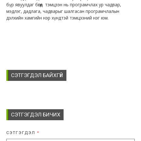
бүр явуулдаг бөгөөд тэмцээн нь програмчлах ур чадвар,
мэдлэг, дадлага, чадварыг шалгасан програмчлалын
дэлхийн хамгийн нэр хүндтэй тэмцээний нэг юм.
СЭТГЭГДЭЛ БАЙХГҮЙ
СЭТГЭГДЭЛ БИЧИХ
СЭТГЭГДЭЛ
*