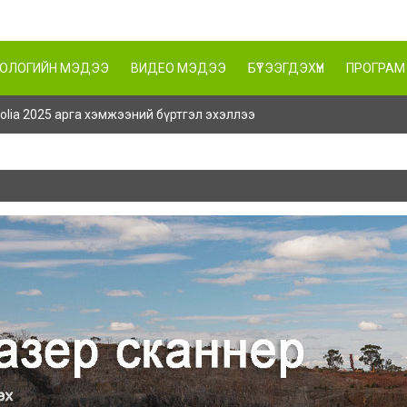
НОЛОГИЙН МЭДЭЭ
ВИДЕО МЭДЭЭ
БҮТЭЭГДЭХҮҮН
ПРОГРАМ
ngolia 2025 арга хэмжээний бүртгэл эхэллээ