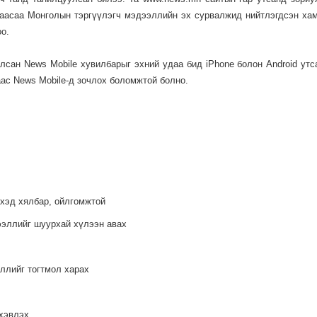
наасаа Монголын тэргүүлэгч мэдээллийн эх сурвалжид нийтлэгдсэн ха
оо.
улсан News Mobile хувилбарыг эхний удаа бид iPhone болон Android утс
аас News Mobile-д зочлох боломжтой болно.
эхэд хялбар, ойлгомжтой
ээллийг шуурхай хүлээн авах
ллийг тогтмол харах
 хэвлэх