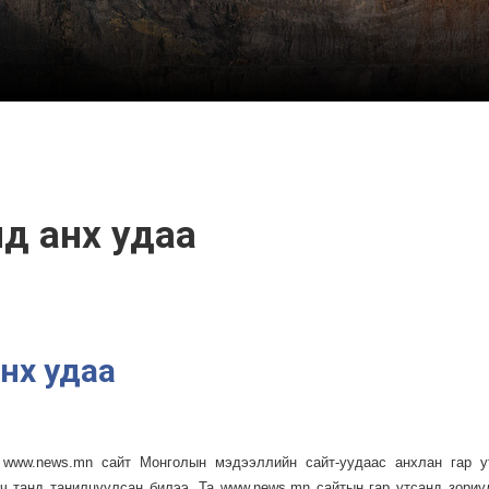
д анх удаа
нх удаа
 www.news.mn сайт Монголын мэдээллийн
сайт
-уудаас анхлан гар у
гч танд танилцуулсан билээ. Та www.news.mn сайтын гар утсанд зориу