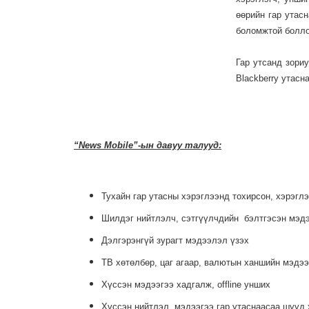
өөрийн гар утас
боломжтой болл
Гар утсанд зори
Blackberry утасн
“News Mobile”-ын давуу талууд:
Тухайн гар утасны хэрэглээнд тохирсон, хэрэгл
Шилдэг нийтлэлч, сэтгүүлчдийн бэлтгэсэн мэд
Дэлгэрэнгүй зурагт мэдээлэл үзэх
ТВ хөтөлбөр, цаг агаар, валютын ханшийн мэдээ
Хүссэн мэдээгээ хадгалж, offline унших
Хүссэн нийтлэл, мэдээгээ гар утаснаасаа шууд