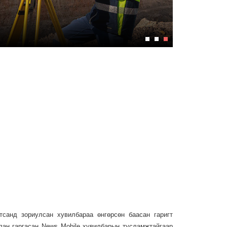
тсанд зориулсан хувилбараа өнгөрсөн баасан гаригт
лан гаргасан News Mobile хувилбарын тусламжтайгаар