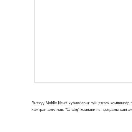
Энэхүү Mobile News хувилбарыг гүйцэтгэгч компаниар 
хамтран ажиллав. “Слайд” компани нь программ хангам