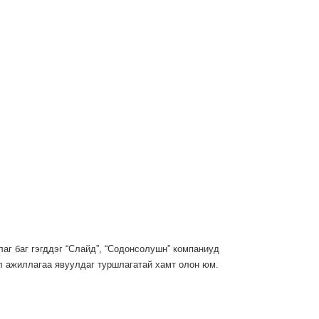
аг баг гэгддэг “Слайд”,
“Содонсолушн”
компаниуд
л ажиллагаа явуулдаг туршлагатай хамт олон юм.