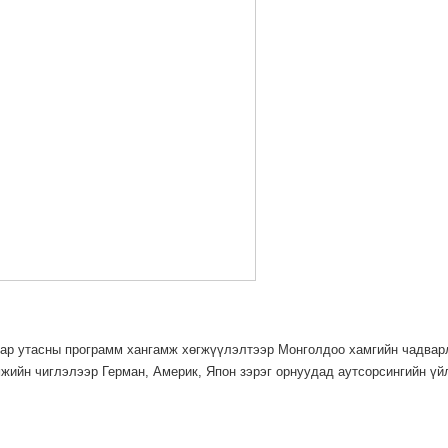
гар утасны программ хангамж хөгжүүлэлтээр Монголдоо хамгийн чадварл
жийн чиглэлээр Герман, Америк, Япон зэрэг орнуудад аутсорсингийн үй