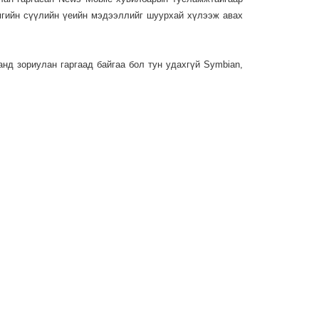
мгийн сүүлийн үеийн мэдээллийг шуурхай хүлээж авах
анд зориулан гаргаад байгаа бол тун удахгүй Symbian,