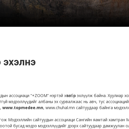
р эхэлнэ
ын ассоциаци “+ZOOM” нэртэй хөтөлбөр эхлүүлж байна. Хуулиар хо
ггүй мэдээллүүдийг албаны эх сурвалжаас нь авч, тус ассоциаци
,
www.topmedee.mn
,
www.chuhal.mn
сайтуудаар байнга мэдээл
болгож Мэдээллийн сайтуудын ассоциаци Сангийн яамтай хамтран 
оотой бусад мэдээ мэдээллүүдийг дээрх сайтуудаар дамжуулан ол