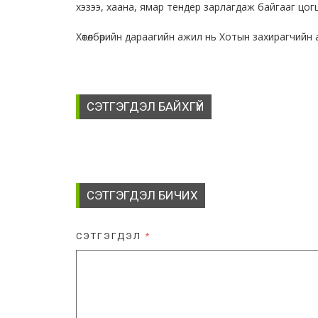
хэзээ, хаана, ямар тендер зарлагдаж байгааг цо
Хөтөлбөрийн дараагийн ажил нь Хотын захирагчийн 
СЭТГЭГДЭЛ БАЙХГҮЙ
СЭТГЭГДЭЛ БИЧИХ
СЭТГЭГДЭЛ
*