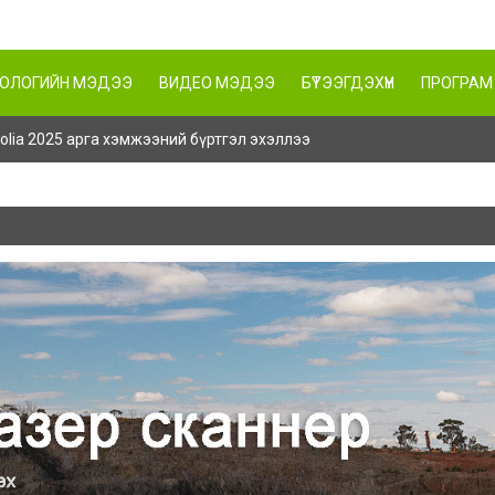
НОЛОГИЙН МЭДЭЭ
ВИДЕО МЭДЭЭ
БҮТЭЭГДЭХҮҮН
ПРОГРАМ
ngolia 2025 арга хэмжээний бүртгэл эхэллээ