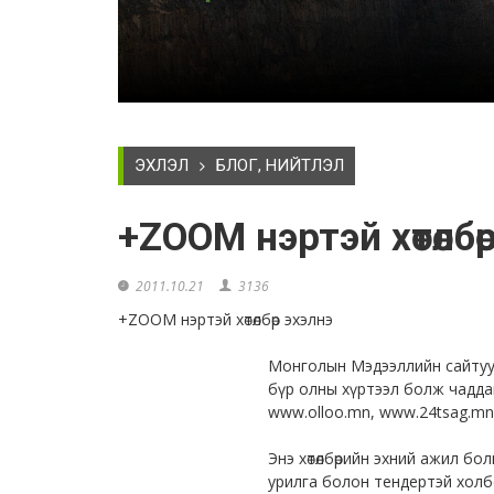
ЭХЛЭЛ
БЛОГ, НИЙТЛЭЛ
+ZOOM нэртэй хөтөлбө
2011.10.21
3136
+ZOOM нэртэй хөтөлбөр эхэлнэ
Монголын Мэдээллийн сайтууд
бүр олны хүртээл болж чадда
www.olloo.mn
,
www.24tsag.mn
Энэ хөтөлбөрийн эхний ажил 
урилга болон тендертэй холб