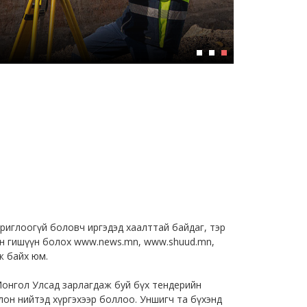
риглоогүй боловч иргэдэд хаалттай байдаг, тэр
йн гишүүн болох
www.news.mn
,
www.shuud.mn
,
ж байх юм.
Монгол Улсад зарлагдаж буй бүх тендерийн
он нийтэд хүргэхээр боллоо. Уншигч та бүхэнд