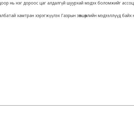
гцоор нь нэг дороос цаг алдалгүй шуурхай мэдэх боломжийг ассо
албатай хамтран хэрэгжүүлэх Газрын зөвшөөрлийн мэдээллүүд байх 