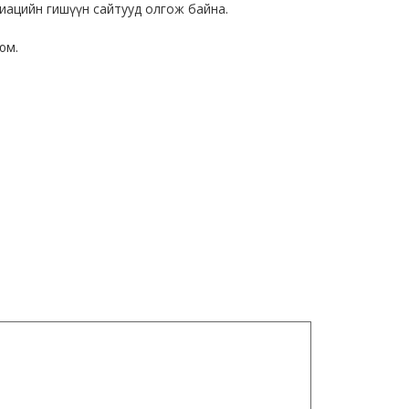
циацийн гишүүн сайтууд олгож байна.
юм.