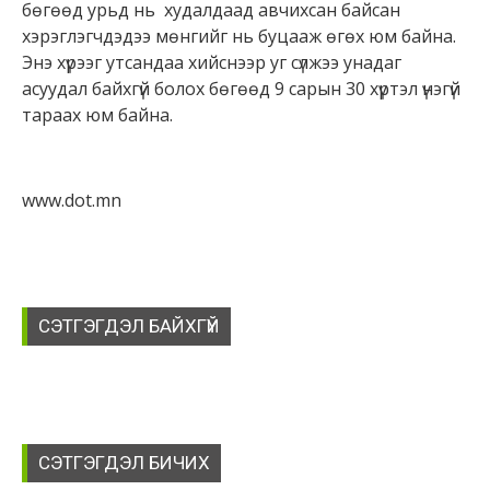
бөгөөд урьд нь худалдаад авчихсан байсан
хэрэглэгчдэдээ мөнгийг нь буцааж өгөх юм байна.
Энэ хүрээг утсандаа хийснээр уг сүлжээ унадаг
асуудал байхгүй болох бөгөөд 9 сарын 30 хүртэл үнэгүй
тараах юм байна.
www.dot.mn
СЭТГЭГДЭЛ БАЙХГҮЙ
СЭТГЭГДЭЛ БИЧИХ