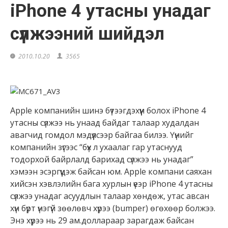
iPhone 4 утасны унадаг
сүлжээний шийдэл
2010.10.20
3565
Apple компанийн шинэ бүтээгдэхүүн болох iPhone 4
утасны сүлжээ нь унаад байдаг талаар худалдан
авагчид гомдол мэдүүлсээр байгаа билээ. Үүнийг
компанийн зүгээс “бүх л ухаалаг гар утаснууд
тодорхой байрлалд барихад сүлжээ нь унадаг”
хэмээн эсэргүүцэж байсан юм. Apple компани саяхан
хийсэн хэвлэлийн бага хурлын үеэр iPhone 4 утасны
сүлжээ унадаг асуудлын талаар хөндөж, утас авсан
хүн бүрт үнэгүй зөөлөвч хүрээ (bumper) өгөхөөр болжээ.
Энэ хүрээ нь 29 ам.доллараар зарагдаж байсан