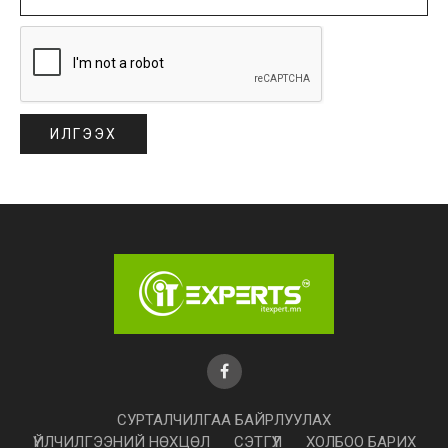
СУРТАЛЧИЛГАА БАЙРЛУУЛАХ
ҮЙЛЧИЛГЭЭНИЙ НӨХЦӨЛ
СЭТГҮҮЛ
ХОЛБОО БАРИХ