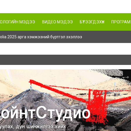
НОЛОГИЙН МЭДЭЭ
ВИДЕО МЭДЭЭ
БҮТЭЭГДЭХҮҮН
ПРОГРАМ
ngolia 2025 арга хэмжээний бүртгэл эхэллээ