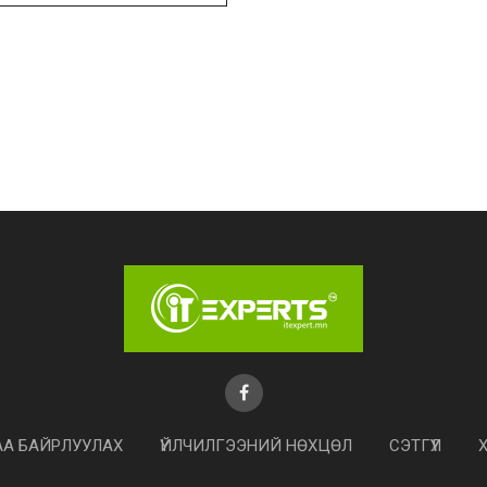
АА БАЙРЛУУЛАХ
ҮЙЛЧИЛГЭЭНИЙ НӨХЦӨЛ
СЭТГҮҮЛ