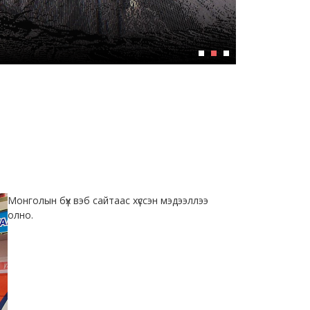
Монголын бүх вэб сайтаас хүссэн мэдээллээ
олно.