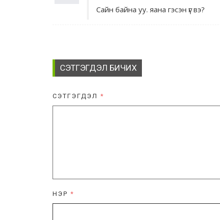
Сайн байна уу. яана гэсэн үг вэ?
СЭТГЭГДЭЛ БИЧИХ
СЭТГЭГДЭЛ
*
НЭР
*