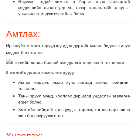
Өчүүхэн төдий чимээг ч барьж авах чадвартай
мэдрэгчийн ачаар үер ус, газар хөдлөлтийн аюулыг
урьдчилан мэдэж сэргийлж болно.
Амтлах:
Ирээдүйн компьютерууд юу идэх дуртайг маань биднээс илүү
мэддэг болох ажээ.
5 жилийн дараа компьютерууд:
Амтыг мэдэрч, ямар хүнс яагаад амтлаг байдгийг
тогтооно.
Таны эрүүл мэнд, хооллох дуршилд үндэслэн зөвлөгөө
өгдөг болно.
Xамгийн нийцтэй хольцуудыг гаргаж, тогооч нарт шинэ
жор боловсруулж өгнө.
Үнэрлэх: