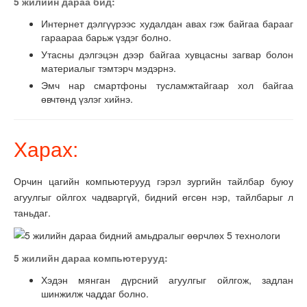
5 жилийн дараа бид:
Интернет дэлгүүрээс худалдан авах гэж байгаа барааг
гараараа барьж үздэг болно.
Утасны дэлгэцэн дээр байгаа хувцасны загвар болон
материалыг тэмтэрч мэдэрнэ.
Эмч нар смартфоны тусламжтайгаар хол байгаа
өвчтөнд үзлэг хийнэ.
Харах:
Орчин цагийн компьютерууд гэрэл зургийн тайлбар буюу
агуулгыг ойлгох чадваргүй, бидний өгсөн нэр, тайлбарыг л
таньдаг.
5 жилийн дараа компьютерууд:
Хэдэн мянган дүрсний агуулгыг ойлгож, задлан
шинжилж чаддаг болно.