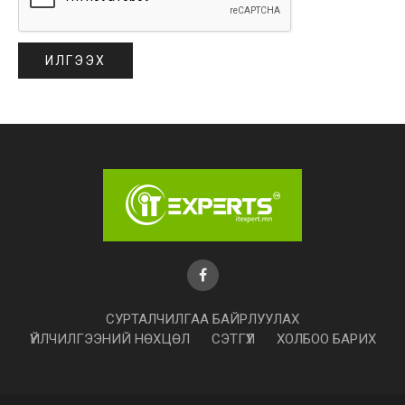
СУРТАЛЧИЛГАА БАЙРЛУУЛАХ
ҮЙЛЧИЛГЭЭНИЙ НӨХЦӨЛ
СЭТГҮҮЛ
ХОЛБОО БАРИХ