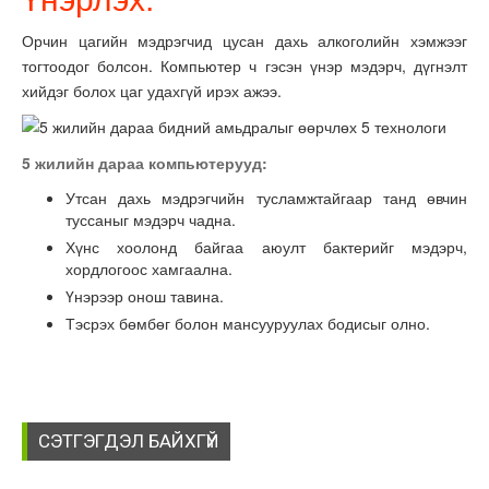
Орчин цагийн мэдрэгчид цусан дахь алкоголийн хэмжээг
тогтоодог болсон. Компьютер ч гэсэн үнэр мэдэрч, дүгнэлт
хийдэг болох цаг удахгүй ирэх ажээ.
5 жилийн дараа компьютерууд:
Утсан дахь мэдрэгчийн тусламжтайгаар танд өвчин
туссаныг мэдэрч чадна.
Хүнс хоолонд байгаа аюулт бактерийг мэдэрч,
хордлогоос хамгаална.
Үнэрээр онош тавина.
Тэсрэх бөмбөг болон мансууруулах бодисыг олно.
СЭТГЭГДЭЛ БАЙХГҮЙ