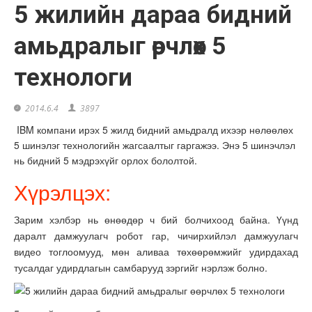
5 жилийн дараа бидний
амьдралыг өөрчлөх 5
технологи
2014.6.4
3897
IBM компани ирэх 5 жилд бидний амьдралд ихээр нөлөөлөх
5 шинэлэг технологийн жагсаалтыг гаргажээ. Энэ 5 шинэчлэл
нь бидний 5 мэдрэхүйг орлох бололтой.
Хүрэлцэх:
Зарим хэлбэр нь өнөөдөр ч бий болчихоод байна. Үүнд
даралт дамжуулагч робот гар, чичирхийлэл дамжуулагч
видео тоглоомууд, мөн аливаа төхөөрөмжийг удирдахад
тусалдаг удирдлагын самбарууд зэргийг нэрлэж болно.