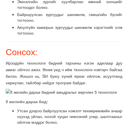
Эмнэлгийн зургийг хуулбарлан өвчний оношийг
тогтоодог болно.
Байршуулсан зургуудыг шинжилж, гамшгийн бүсийг
тогтооно.
Аюулгүйн камерын зургуудыг шинжилж хэрэгтнийг олж
тогтооно.
Сонсох:
Ирээдүйн технологи бидний тархины нэгэн адилаар дуу
авиаг ойлгох ажээ. Өнөө үед ч ийм технологи нэвтэрч байгаа
билээ. Жишээ нь, Siri буюу хүний яриаг ойлгож, асуултанд
хариулан, тайлбар хийдэг програм байдаг.
5 жилийн дараа бид:
Утсан дээрээ байрлуулсан нэмэлт төхөөрөмжийн ачаар
хүүхэд уйлах, нохой хуцах чимээний учир, шалтгааныг
ойлгож мэддэг болно.