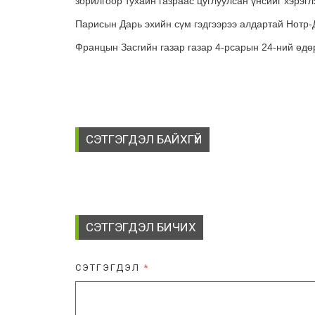
зорилгоор тухайн газраас цуглуулсан үнсийг хэрэгл
Парисын Дарь эхийн сүм гэдгээрээ алдартай Нотр-Д
Францын Засгийн газар газар 4-рсарын 24-ний өдө
СЭТГЭГДЭЛ БАЙХГҮЙ
СЭТГЭГДЭЛ БИЧИХ
СЭТГЭГДЭЛ
*