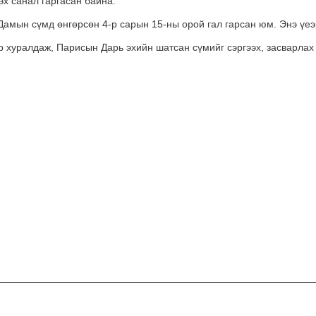
эх санал гаргасан байна.
амын сүмд өнгөрсөн 4-р сарын 15-ны орой гал гарсан юм. Энэ үеэр
р хуралдаж, Парисын Дарь эхийн шатсан сүмийг сэргээх, засварлах