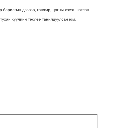
 барилгын дээвэр, ганжир, цагны хэсэг шатсан.
 тухай хуулийн төслөө танилцуулсан юм.