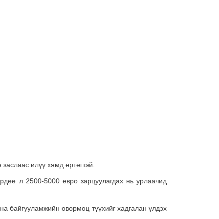
 заслаас илүү хямд өртөгтэй.
ердөө л 2500-5000 евро зарцуулагдах нь урлаачид
адна байгууламжийн өвөрмөц түүхийг хадгалан үлдэх