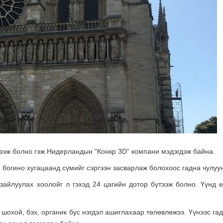
гээж болно гэж Нидерландын “Конкр 3D” компани мэдэгдэж байна.
богино хугацаанд сүмийг сэргээн засварлаж болохоос гадна чулуун
зайлуулах хоолойг л гэхэд 24 цагийн дотор бүтээж болно. Үүнд 
 шохой, бэх, органик бус нэгдэл ашиглахаар төлөвлөжээ. Үүнээс г