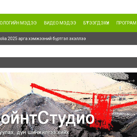
НОЛОГИЙН МЭДЭЭ
ВИДЕО МЭДЭЭ
БҮТЭЭГДЭХҮҮН
ПРОГРАМ
ngolia 2025 арга хэмжээний бүртгэл эхэллээ