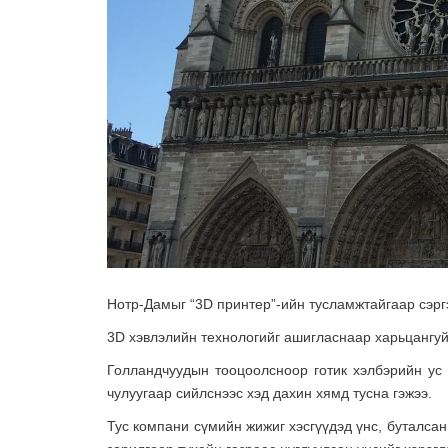
Нотр-Дамыг “3D принтер”-ийн тусламжтайгаар сэр
3D хэвлэлийн технологийг ашигласнаар харьцангуй 
Голландчуудын тооцоолсноор готик хэлбэрийн ус 
чулуугаар сийлснээс хэд дахин хямд тусна гэжээ.
Тус компани сүмийн жижиг хэсгүүдэд үнс, буталсан