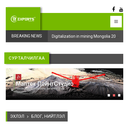
Digitalization in mining Mongolia 2025 арга хэмжээний бүртгэл эхэллээ
Digitalization in mining Mongolia 2025 арга хэмжээний бүртгэл эхэллээ
BREAKING NEWS
СУРТАЛЧИЛГАА
ЭХЛЭЛ
БЛОГ, НИЙТЛЭЛ