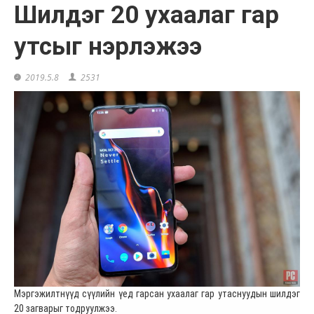
Шилдэг 20 ухаалаг гар
утсыг нэрлэжээ
2019.5.8
2531
Мэргэжилтнүүд сүүлийн үед гарсан ухаалаг гар утаснуудын шилдэг
20 загварыг тодруулжээ.