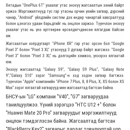
Хятадын "OnePlus 6T" ухаалаг утас энэхүү жагсаалтын эхний байрт
оржээ. Мэргэжилтнүүд тус гар утасны орчин үеийн загвар, дүрсний
чанар, "Android” үйлдлийн систем дэх өндөр чанартай хавсралтууд
болон цэнэгээ удаан барьдгийг нь онцлон харжээ. Түүнчлэн энэхүү
ухаалаг утас нь үнэ өртгөөрөө өрсөлдөгчдөөсөө ялгагдаж байсан
аж.
Жагсаалтын хоёрдугаарт "iPhone XR" гар утас орсон бол "Google
Pixel 3" болон "Pixel 3 XL" утаснууд 3 дугаар байрт жагсжээ. "Google
Pixel 3" болон "Pixel 3 XL" нь дэлгэцийн хэмжээ, үнээрээ ялгаатай
юм.
Энэхүү жагсаалтад "Galaxy S9", "Galaxy S9 Plus", "Galaxy Note
9","Galaxy S10" зэрэг "Samsung”-н хэд хэдэн загвар багтжээ.
Түүнчлэн "Apple” компанийн "iPhone 7 Plus, 8, 8 Plus, X, XS болон XS
Max" зэрэг ялгаатай загварууд мөн жагсаалтад багтсан байна.
БНСУ-ын "LG" компани "V40", "G7" загваруудаа
танилцуулжээ. Үүний зэрэгцээ "HTC U12 +" болон
"Huawei Mate 20 Pro" загваруудыг мэргэжилтнүүд
онцлон тэмдэглэсэн байна. Жагсаалтад багтсан
"BlackBerry Key2" загварыг дардаг товчлууртай цор