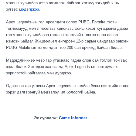
утасны хувилбар дээр ажиллаж байгааг хөгжүүлэгчдийнх нь
зүгээс
мэдэгджээ
.
Apex Legends-ын гол өрсөлдөгч болох PUBG, Fortnite гэсэн
тоглоомууд мөн л нээлтээ хийснээс хойш хэсэг хугацааны дараа
гар утасны хувилбараа гарган тоглогчийн тоогоо олон саяар
нэмсэн байдаг. Жишээлбэл өнгөрсөн 12-р сарын байдлаар зөвхөн
PUBG Mobile-ын тоглогчдын тоо 200 сая орчимд байсан билээ.
Мэдэгдлийнхээ үеэр гар утаснаас гадна олон сая тоглогчтой зах
зээл болох Хятадын зах зээлд Apex Legends-ыг нэвтрүүлэх
зорилготой байгаагаа мөн дурджээ.
Одоогоор гар утасны Apex Legends-ын албан ёсны нээлтийн огноо
зэрэг дэлгэрэнгүй мэдээлэл ил болоогүй байна.
Эх сурвалж:
Game Informer