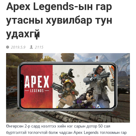
Apex Legends-ын гар
утасны хувилбар тун
удахгүй
2019.5.9
2115
Өнгөрсөн 2-р сард нээлтээ хийн нэг сарын дотор 50 сая
бүртгэлтэй тоглогчтой болж чадсан Apex Legends тоглоомын гар