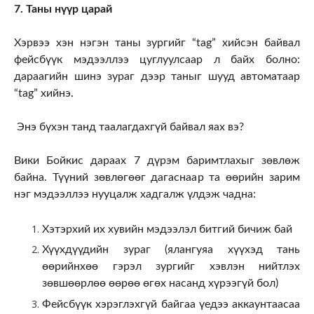
7. Таны нүүр царай
Хэрвээ хэн нэгэн таны зургийг “tag” хийсэн байвал
фейсбүүк мэдээллээ цуглуулсаар л байх болно:
дараагийн шинэ зураг дээр таныг шууд автоматаар
“tag” хийнэ.
Энэ бүхэн танд таалагдахгүй байвал яах вэ?
Вики Бойкис дараах 7 дүрэм баримтлахыг зөвлөж
байна. Түүний зөвлөгөөг дагаснаар та өөрийн зарим
нэг мэдээллээ нууцалж хадгалж үлдэж чадна:
Хэтэрхий их хувийн мэдээлэл битгий бичиж бай
Хүүхдүүдийн зураг (ялангуяа хүүхэд тань
өөрийнхөө гэрэл зургийг хэвлэн нийтлэх
зөвшөөрлөө өөрөө өгөх насанд хүрээгүй бол)
Фейсбүүк хэрэглэхгүй байгаа үедээ аккаунтаасаа