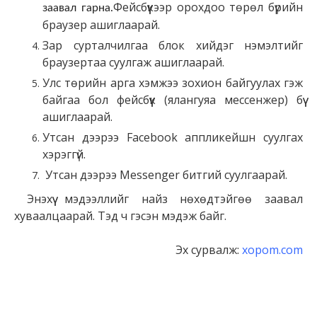
Фейсбүүкээр орохдоо төрөл бүрийн
заавал гарна.
браузер ашиглаарай.
Зар сурталчилгаа блок хийдэг нэмэлтийг
браузертаа суулгаж ашиглаарай.
Улс төрийн арга хэмжээ зохион байгуулах гэж
байгаа бол фейсбүүк (ялангуяа мессенжер) бүү
ашиглаарай.
Утсан дээрээ Facebook аппликейшн суулгах
хэрэггүй.
Утсан дээрээ Messenger битгий суулгаарай.
Энэхүү мэдээллийг найз нөхөдтэйгөө заавал
хуваалцаарай. Тэд ч гэсэн мэдэж байг.
Эх сурвалж:
xopom.com