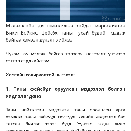
Мэдээллийн дүн шинжилгээ хийдэг мэргэжилтэн
Вики Бойкис, фейсбүүк таны тухай бүгдийг мэдэж
байгаа хэмээн дүгнэлт хийжээ.
Чухам юу мэдэж байгаа талаарх жагсаалт үнэхээр
сэтгэл сэрдхийлгэм.
Хамгийн сонирхолтой нь гэвэл:
1. Таны фейсбүүкт оруулсан мэдээлэл болгон
хадгалагдана
Таны нийтэлсэн мэдээлэл таны оролцсон арга
хэмжээ, таны лайкууд, постууд, хувийн мэдээлэл бас
татсан бичлэг зэрэг бүгд. Үүнээс гадна ямар
төхөөрөмж ашиглаж, хэзээ фейсбүүк рүү орсныг ч