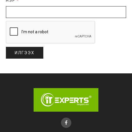
НЭР
*