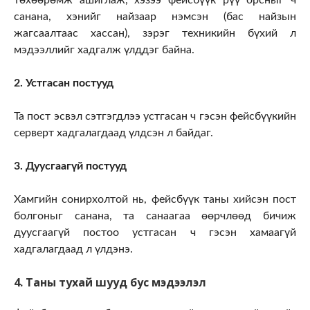
санана, хэнийг найзаар нэмсэн (бас найзын
жагсаалтаас хассан), зэрэг техникийн бүхий л
мэдээллийг хадгалж үлддэг байна.
2. Устгасан постууд
Та пост эсвэл сэтгэгдлээ устгасан ч гэсэн фейсбүүкийн
серверт хадгалагдаад үлдсэн л байдаг.
3. Дуусгаагүй постууд
Хамгийн сонирхолтой нь, фейсбүүк таны хийсэн пост
болгоныг санана, та санаагаа өөрчлөөд бичиж
дуусгаагүй постоо устгасан ч гэсэн хамаагүй
хадгалагдаад л үлдэнэ.
4. Таны тухай шууд бус мэдээлэл