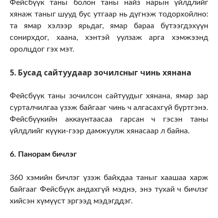
Фейсбүүк таны болон таны найз нарын үйлдлийг
хянаж таныг шууд бус утгаар нь дүгнэж тодорхойлно:
та ямар хэлээр ярьдаг, ямар бараа бүтээгдэхүүн
сонирхдог, хаана, хэнтэй уулзаж арга хэмжээнд
оролцдог гэх мэт.
5. Бусад сайтуудаар зочилсныг чинь хянана
Фейсбүүк таны зочилсон сайтуудыг хянана, ямар зар
сурталчилгаа үзэж байгааг чинь ч алгасахгүй бүртгэнэ.
Фейсбүүкийн аккаунтаасаа гарсан ч гэсэн таны
үйлдлийг күүки-гээр дамжуулж хянасаар л байна.
6. Панорам бичлэг
360 хэмийн бичлэг үзэж байхдаа таныг хаашаа харж
байгааг Фейсбүүк андахгүй мэднэ, энэ тухай ч бичлэг
хийсэн хүмүүст эргээд мэдэгддэг.