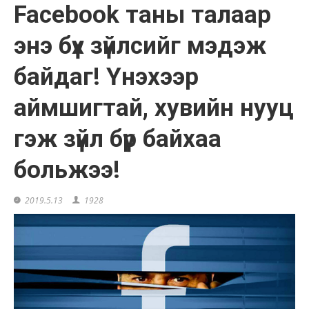
Facebook таны талаар
энэ бүх зүйлсийг мэдэж
байдаг! Үнэхээр
аймшигтай, хувийн нууц
гэж зүйл бүр байхаа
больжээ!
2019.5.13
1928