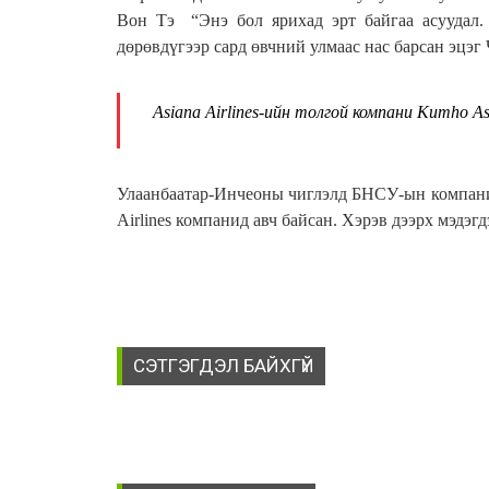
Вон Тэ “Энэ бол ярихад эрт байгаа асуудал. 
дөрөвдүгээр сард өвчний улмаас нас барсан эцэ
Asiana Airlines-ийн толгой компани Kumho A
Улаанбаатар-Инчеоны чиглэлд БНСУ-ын компаниуд
Airlines компанид авч байсан. Хэрэв дээрх мэдэ
СЭТГЭГДЭЛ БАЙХГҮЙ