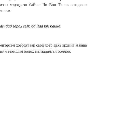
эмээн мэдэгдсэн байна. Чо Вон Тэ нь өнгөрсөн
он юм.
лагчдад зарах гэж байгаа юм байна.
гөрсөн хоёрдугаар сард хоёр дахь эрхийг Asiana
нийн эзэмшил болох магадлалтай боллоо.