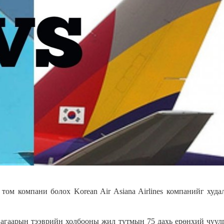
м компани болох Korean Air Asiana Airlines компанийг худа
агаарын тээврийн холбооны жил тутмын 75 дахь ерөнхий чуул