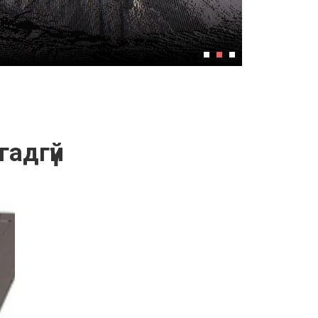
гадгүй