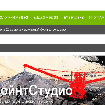
НОЛОГИЙН МЭДЭЭ
ВИДЕО МЭДЭЭ
БҮТЭЭГДЭХҮҮН
ПРОГРАМ
ngolia 2025 арга хэмжээний бүртгэл эхэллээ