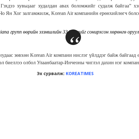
Гэхдээ хувьцааг худалдан авах боломжийг судалж байгаа” х
г Чо Ян Хог залгамжилж, Korean Air компанийн ерөнхийлөгч болс
siana групп өөрийн эзэмшлийн 33.5 хувийг сонирхсон хөрөнгө оруу
аас зөвхөн Korean Air компани нислэг үйлддэг байж байгаад өн
гдэл биеллээ олбол Улаанбаатар-Инчеоны чиглэл дахин нэг компа
Эх сурвалж:
KOREATIMES