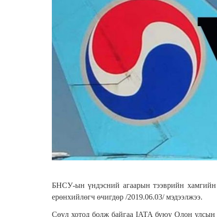
БНСУ-ын үндэсний агаарын тээврийн хамгийн то
ерөнхийлөгч өчигдөр /2019.06.03/ мэдээлжээ.
Сөүл хотод болж байгаа IATA буюу Олон улсын 