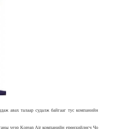
лдаж авах талаар судалж байгааг тус компанийн
ганы үеэр Korean Air компанийн ерөнхийлөгч Чо