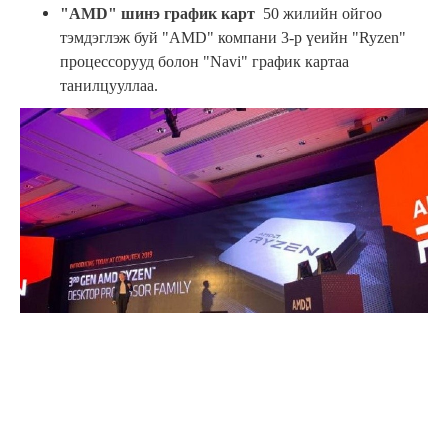
"AMD" шинэ график карт
50 жилийн ойгоо
тэмдэглэж буй "AMD" компани 3-р үеийн "Ryzen"
процессорууд болон "Navi" график картаа
танилцууллаа.