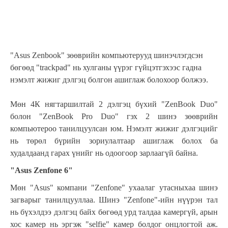
"Asus Zenbook" зөөврийн компьютерууд шинэчлэгдсэн
бөгөөд "trackpad" нь хулганы үүрэг гүйцэтгэхээс гадна
нэмэлт жижиг дэлгэц болгон ашиглаж болохоор болжээ.
Мөн 4К нягтаршилтай 2 дэлгэц бүхий "ZenBook Duo"
болон "ZenBook Pro Duo" гэх 2 шинэ зөөврийн
компьютероо танилцуулсан юм. Нэмэлт жижиг дэлгэцийг
нь төрөл бүрийн зориулалтаар ашиглаж болох ба
худалдаанд гарах үнийг нь одоогоор зарлаагүй байна.
"Asus Zenfone 6"
Мөн "Asus" компани "Zenfone" ухаалаг утасныхаа шинэ
загварыг танилцууллаа. Шинэ "Zenfone"-ийн нүүрэн тал
нь бүхэлдээ дэлгэц байх бөгөөд урд талдаа камергүй, арын
хос камер нь эргэж "selfie" камер болдог онцлогтой аж.