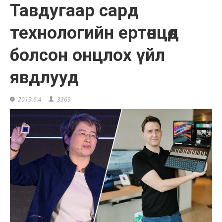
Тавдугаар сард
технологийн ертөнцөд
болсон онцлох үйл
явдлууд
2019.6.4
3363