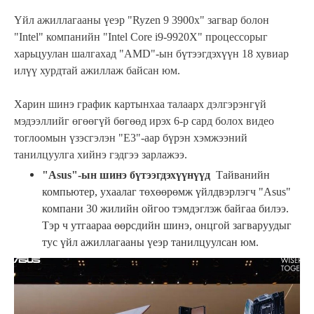
Үйл ажиллагааны үеэр "Ryzen 9 3900x" загвар болон
"Intel" компанийн "Intel Core i9-9920Х" процессорыг
харьцуулан шалгахад "AMD"-ын бүтээгдэхүүн 18 хувиар
илүү хурдтай ажиллаж байсан юм.
Харин шинэ график картынхаа талаарх дэлгэрэнгүй
мэдээллийг өгөөгүй бөгөөд ирэх 6-р сард болох видео
тоглоомын үзэсгэлэн "E3"-аар бүрэн хэмжээний
танилцуулга хийнэ гэдгээ зарлажээ.
"Asus"-ын шинэ бүтээгдэхүүнүүд
Тайванийн
компьютер, ухаалаг төхөөрөмж үйлдвэрлэгч "Asus"
компани 30 жилийн ойгоо тэмдэглэж байгаа билээ.
Тэр ч утгаараа өөрсдийн шинэ, онцгой загваруудыг
тус үйл ажиллагааны үеэр танилцуулсан юм.