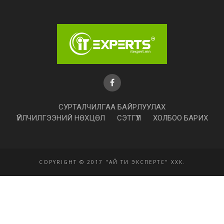
СУРТАЛЧИЛГАА БАЙРЛУУЛАХ
ҮЙЛЧИЛГЭЭНИЙ НӨХЦӨЛ
СЭТГҮҮЛ
ХОЛБОО БАРИХ
COPYRIGHT © 2017 "АЙ ТИ ЭКСПЕРТС" ХХК.