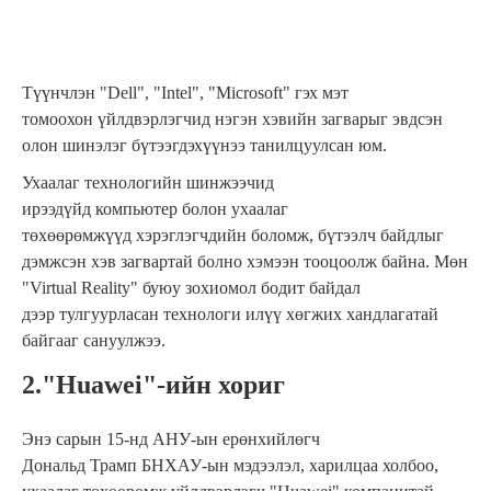
Түүнчлэн "Dell", "Intel", "Microsoft" гэх мэт
томоохон үйлдвэрлэгчид нэгэн хэвийн загварыг эвдсэн
олон шинэлэг бүтээгдэхүүнээ танилцуулсан юм.
Ухаалаг технологийн шинжээчид
ирээдүйд компьютер болон ухаалаг
төхөөрөмжүүд хэрэглэгчдийн боломж, бүтээлч байдлыг
дэмжсэн хэв загвартай болно хэмээн тооцоолж байна. Мөн
"Virtual Reality" буюу зохиомол бодит байдал
дээр тулгуурласан технологи илүү хөгжих хандлагатай
байгааг сануулжээ.
2."Huawei"-ийн хориг
Энэ сарын 15-нд АНУ-ын ерөнхийлөгч
Дональд Трамп БНХАУ-ын мэдээлэл, харилцаа холбоо,