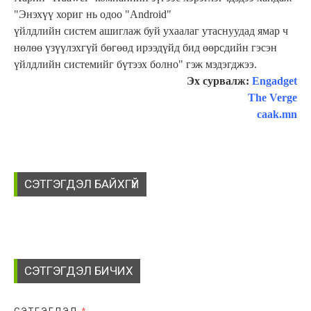
"Энэхүү хориг нь одоо "Android"
үйлдлийн систем ашиглаж буй ухаалаг утаснуудад ямар ч
нөлөө үзүүлэхгүй бөгөөд ирээдүйд бид өөрсдийн гэсэн
үйлдлийн системийг бүтээх болно" гэж мэдэгджээ.
Эх сурвалж:
Engadget
The Verge
caak.mn
СЭТГЭГДЭЛ БАЙХГҮЙ
СЭТГЭГДЭЛ БИЧИХ
СЭТГЭГДЭЛ
*