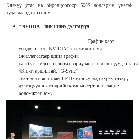
Энэхүү утас нь ойролцоогоор 500$ долларын үнэтэй
худалдаанд гарах юм.
"NVIDIA"-ийн шинэ дэлгэцүүд
График карт
үйлдвэрлэгч "NVIDIA" энэ жилийн үйл
ажиллагаагаар шинэ график
картбус видео тоглоомд зориулагдсан дэлгэцүүдээ тани
4К нягтаршилтай, "G-Sync"
технологи ашиглан 144Hz-ийн хурдад хүрэх энэхүү
дэлгэцүүд нь зөөврийн компьютерт ашиглагдах
боломжтой юм.