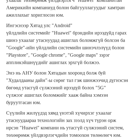
ухаалаг төхөөрөмж үйлдвэрлэгч "Huawei" компанитай
Америкийн компаниуд болон байгууллагуудыг хамтран
ажиллахыг хориглосон юм.
Ингэснээр Хятад улс "Android"
үйлдлийн системийг "Huawei" брэндийн ирээдүйд гарах
шинэ ухаалаг утаснуудад ашиглах боломжгүй болсон ба
"Google"-ийн үйлдлийн системийн шинэчлэлүүд болон
"Playstore", "Google chrome", "Google maps" зэрэг
аппликэйшнүүдийг ашиглах эрхгүй болжээ.
Энэ нь АНУ болон Хятадын хооронд болж буй
"Худалдааны дайн"-ы сөрөг тал гэж шинжээчид дүгнэсэн
бөгөөд утасгүй сүлжээний ирээдүй болох "5G"
сүлжээг ашиглах боломжийг хааж байна хэмээн
буруутгасан юм.
Сүүлийн жилүүдэд хямд үнэтэй хүчирхэг ухаалаг
утаснуудаараа технологийн зах зээлд хүч түрэн орж
ирсэн "Huawei" компани нь утасгүй сүлжээний систем,
төхөөрөмж үйлдвэрлэгчдийн томоохон төлөөлөгч юм.