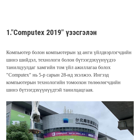
1."Computex 2019" үзэсгэлэн
Компьютер болон компьютерын эд анги үйлдвэрлэгчдийн
шинэ шийдэл, технологи болон бүтээгдэхүүнүүдээ
танилцуулдаг хамгийн том үйл ажиллагаа болох
"Computex" нь 5-р сарын 28-нд эхэлжээ. Ингээд
компьютерын технологийн томоохон төлөөлөгчдийн
шинэ бүтээгдэхүүнүүдтэй танилцацгаая.