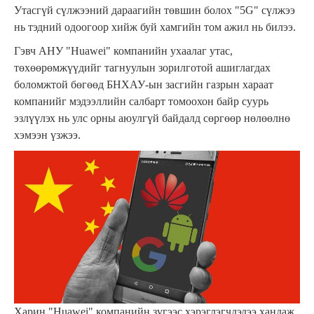
Утасгүй сүлжээний дараагийн төвшин болох "5G" сүлжээ
нь тэдний одоогоор хийж буй хамгийн том ажил нь билээ.
Гэвч АНУ "Huawei" компанийн ухаалаг утас,
төхөөрөмжүүдийг тагнуулын зорилготой ашиглагдах
боломжтой бөгөөд БНХАУ-ын засгийн газрын хараат
компанийг мэдээллийн салбарт томоохон байр суурь
эзлүүлэх нь улс орны аюулгүй байдалд сөргөөр нөлөөлнө
хэмээн үзжээ.
Харин "Huawei" компанийн зүгээс хэрэглэгчдэдээ хандаж