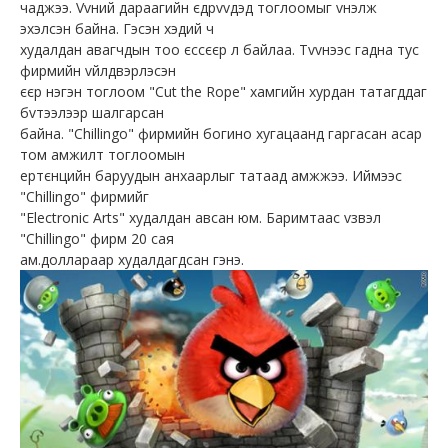
чаджээ. Vvний дараагийн єдрvvдэд тоглоомыг vнэлж
эхэлсэн байна. Гэсэн хэдий ч
худалдан авагчдын тоо єссєєр л байлаа. Тvvнээс гадна тус
фирмийн vйлдвэрлэсэн
єєр нэгэн тоглоом "Cut the Rope" хамгийн хурдан татагддаг
бvтээлээр шалгарсан
байна. "Chillingo" фирмийн богино хугацаанд гаргасан асар
том амжилт тоглоомын
ертєнцийн баруудын анхаарлыг татаад амжжээ. Иймээс
"Chillingo" фирмийг
"Electronic Arts" худалдан авсан юм. Баримтаас vзвэл
"Chillingo" фирм 20 сая
ам.доллараар худалдагдсан гэнэ.