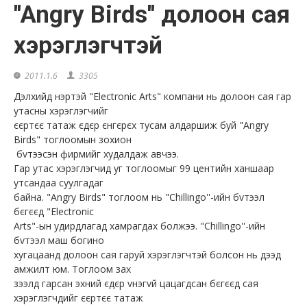
''Angry Birds'' долоон сая
хэрэглэгчтэй
2011.1.6
3305
Дэлхийд нэртэй "Electronic Arts" компани нь долоон сая гар
утасны хэрэглэгчийг
єєртєє татаж єдєр єнгєрєх тусам алдаршиж буй "Angry
Birds" тоглоомын зохион
бvтээсэн фирмийг худалдаж авчээ.
Гар утас хэрэглэгчид уг тоглоомыг 99 центийн ханшаар
утсандаа суулгадаг
байна. "Angry Birds" тоглоом нь "Chillingo''-ийн бvтээл
бєгєєд "Electronic
Arts"-ын удирдлагад хамрагдах болжээ. "Chillingo''-ийн
бvтээл маш богино
хугацаанд долоон сая гаруй хэрэглэгчтэй болсон нь дээд
амжилт юм. Тоглоом зах
зээлд гарсан эхний єдєр vнэгvй цацагдсан бєгєєд сая
хэрэглэгчдийг єєртєє татаж