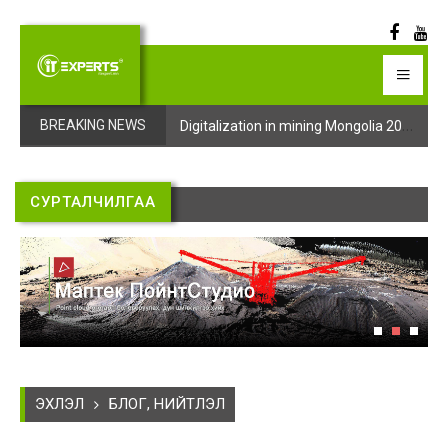
Digitalization in mining Mongolia 2025 арга хэмжээний бүртгэл эхэллээ
Digitalization in mining Mongolia 2025 арга хэмжээний бүртгэл эхэллээ
BREAKING NEWS
СУРТАЛЧИЛГАА
ЭХЛЭЛ
БЛОГ, НИЙТЛЭЛ