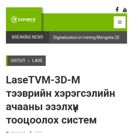
Digitalization in mining Mongolia 2025 арга хэмжээний бүртгэл эхэллээ
Digitalization in mining Mongolia 2025 арга хэмжээний бүртгэл эхэллээ
BREAKING NEWS
ЭХЛЭЛ
LASE
LaseTVM-3D-M
тээврийн хэрэгсэлийн
ачааны эзэлхүүн
тооцоолох систем