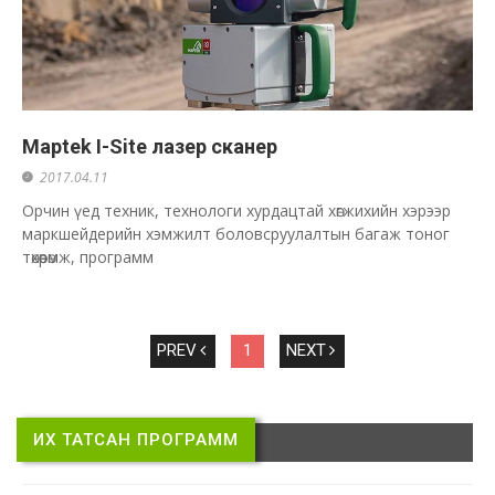
Maptek I-Site лазер сканер
2017.04.11
Орчин үед техник, технологи хурдацтай хөгжихийн хэрээр
маркшейдерийн хэмжилт боловсруулалтын багаж тоног
төхөөрөмж, программ
PREV
1
NEXT
ИХ ТАТСАН ПРОГРАММ