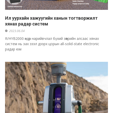
Ил уурхайн хажуугийн ханын тогтворжилт
хянах радар систем
2023.06.04
R/HYB2000 өндөр нарийвчлал бүхий зөөврийн алсаас хянах
систем нь зах зээл дээрх цорын all-solid-state electronic
радар юм