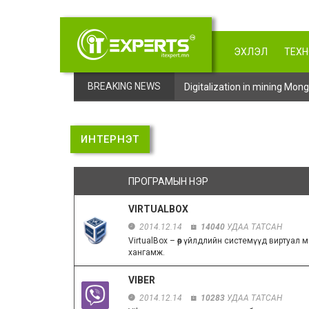
ЭХЛЭЛ
ТЕХ
BREAKING NEWS
Digitalization in mining Mo
ИНТЕРНЭТ
ПРОГРАМЫН НЭР
VIRTUALBOX
2014.12.14
14040
УДАА ТАТСАН
VirtualBox – өөр үйлдлийн системүүд виртуа
хангамж.
VIBER
2014.12.14
10283
УДАА ТАТСАН