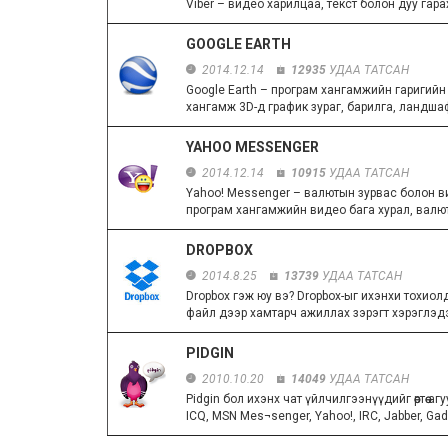
Viber – видео харилцаа, текст болон дуу гар
GOOGLE EARTH
2014.12.14
12935
УДАА ТАТСАН
Google Earth – програм хангамжийн гаригийн
хангамж 3D-д график зураг, барилга, ландшаф
YAHOO MESSENGER
2014.12.14
10915
УДАА ТАТСАН
Yahoo! Messenger – валютын зурвас болон в
програм хангамжийн видео бага хурал, валют
DROPBOX
2014.8.25
13739
УДАА ТАТСАН
Dropbox гэж юу вэ? Dropbox-ыг ихэнхи тохио
файл дээр хамтарч ажиллах зэрэгт хэрэглэдэг
PIDGIN
2010.10.20
14049
УДАА ТАТСАН
Pidgin бол ихэнх чат үйлчилгээнүүдийг өөртөө а
ICQ, MSN Mes¬senger, Yahoo!, IRC, Jabber, Gadu-