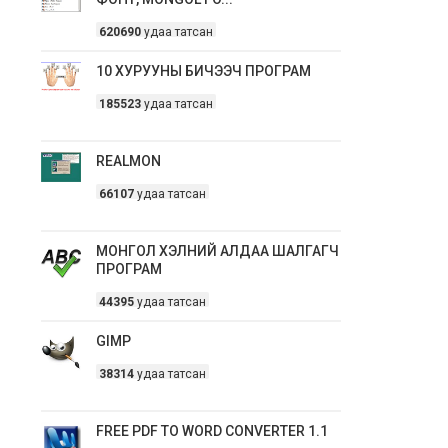
620690
удаа татсан
10 ХУРУУНЫ БИЧЭЭЧ ПРОГРАМ
185523
удаа татсан
REALMON
66107
удаа татсан
МОНГОЛ ХЭЛНИЙ АЛДАА ШАЛГАГЧ
ПРОГРАМ
44395
удаа татсан
GIMP
38314
удаа татсан
FREE PDF TO WORD CONVERTER 1.1