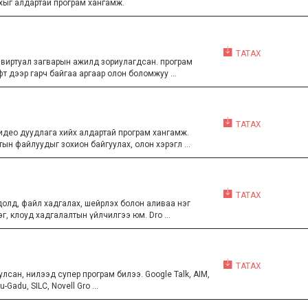
ахыг алдартай програм хангамж.
ТАТАХ
 виртуал загварын ажилд зориулагдсан. програм
т дээр гарч байгаа аргаар олон боломжуу ...
ТАТАХ
идео дуудлага хийх алдартай програм хангамж.
ын файлуудыг зохион байгуулах, олон хэрэгл ...
ТАТАХ
лдолд, файл хадгалах, шейрлэх болон аливаа нэг
, клоуд хадгалалтын үйлчилгээ юм. Dro ...
ТАТАХ
гуулсан, нилээд супер програм билээ. Google Talk, AIM,
Gadu, SILC, Novell Gro ...