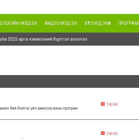
НОЛОГИЙН МЭДЭЭ
ВИДЕО МЭДЭЭ
БҮТЭЭГДЭХҮҮН
ПРОГРАМ
ngolia 2025 арга хэмжээний бүртгэл эхэллээ
ТАТАХ
л машин бий болгох үйл ажиллагааны програм
ТАТАХ