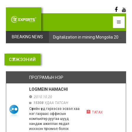
Digitalization in mining Mongolia 2025 арга хэмжээний бүртгэл эхэллээ
Digitalization in mining Mongolia 2025 арга хэмжээний бүртгэл эхэллээ
BREAKING NEWS
СҮЛЖЭЭНИЙ
ПРОГРАМЫН НЭР
LOGMEIN HAMACHI
2010.10.20
15308
УДАА ТАТСАН
Сүүлийн үед гэрээсээ эсвэл хаа
ТАТАХ
нэг газраас оффисын
компьютер руугаа шууд
хандаж ажиллах явдал
ихээхэн түгээмэл болох