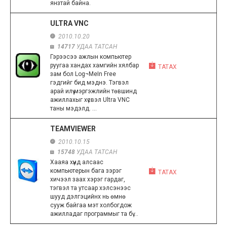
янзтай байна.
ULTRA VNC
2010.10.20
14717
УДАА ТАТСАН
Гэрээсээ ажлын компьютер
руугаа хандах хамгийн хялбар
ТАТАХ
зам бол Log¬MeIn Free
гэдгийг бид мэднэ. Тэгвэл
арай илүү мэргэжлийн төвшинд
ажиллахыг хүсвэл Ultra VNC
таны мэдэлд. ...
TEAMVIEWER
2010.10.15
15748
УДАА ТАТСАН
Хааяа хүнд алсаас
компьютерын бага зэрэг
ТАТАХ
хичээл заах хэрэг гардаг,
тэгвэл та утсаар хэлсэнээс
шууд дэлгэцийнх нь өмнө
сууж байгаа мэт холбогдож
ажилладаг программыг та бү ...