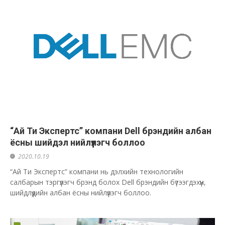
“Ай Ти Экспертс” компани Dell брэндийн албан
ёсны шийдэл нийлүүлэгч боллоо
2020.10.19
“Ай Ти Экспертс” компани нь дэлхийн технологийн
салбарын тэргүүлэгч брэнд болох Dell брэндийн бүтээгдэхүүн,
шийдлүүдийн албан ёсны нийлүүлэгч боллоо.