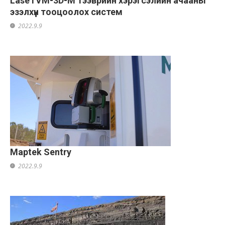
LaseTVM-3D-M тээврийн хэрэгсэлийн ачааны
эзэлхүүн тооцоолох систем
2022.9.9
Maptek Sentry
2022.9.9