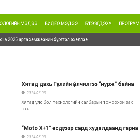
НОЛОГИЙН МЭДЭЭ
ВИДЕО МЭДЭЭ
БҮТЭЭГДЭХҮҮН
ПРОГРАМ
ngolia 2025 арга хэмжээний бүртгэл эхэллээ
Хятад дахь Гүүглийн үйлчилгээ “нурж” байна
2014.06.03
Хятад улс бол технологийн салбарын томоохон зах
зээл.
“Moto X+1” есдүгээр сард худалдаанд гарна
2014.06.03