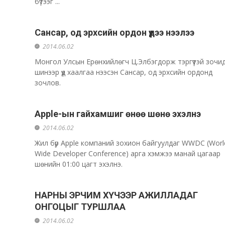
бүтээг ...
Сансар, од эрхсийн ордон үүдээ нээлээ
2014.06.02
Монгол Улсын Ерөнхийлөгч Ц.Элбэгдорж тэргүүтэй зочи
шинээр үүд хаалгаа нээсэн Сансар, од эрхсийн ордонд
зочлов.
Apple-ын гайхамшиг өнөө шөнө эхэлнэ
2014.06.02
Жил бүр Apple компаний зохион байгуулдаг WWDC (Worl
Wide Developer Conference) арга хэмжээ манай цагаар
шөнийн 01:00 цагт эхэлнэ.
НАРНЫ ЭРЧИМ ХҮЧЭЭР АЖИЛЛАДАГ
ОНГОЦЫГ ТУРШЛАА
2014.06.02