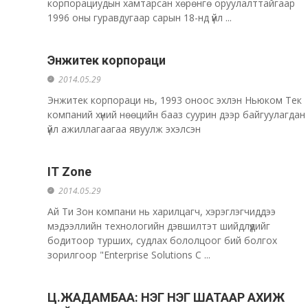
корпорациудын хамтарсан хөрөнгө оруулалттайгаар
1996 оны гуравдугаар сарын 18-нд үйл ...
Энжитек корпораци
2014.05.29
Энжитек корпораци нь, 1993 оноос эхлэн Ньюком Тек
компаний хүний нөөцийн бааз суурин дээр байгуулагдан
үйл ажиллагаагаа явуулж эхэлсэн
IT Zone
2014.05.29
Ай Ти Зон компани нь харилцагч, хэрэглэгчиддээ
мэдээллийн технологийн дэвшилтэт шийдлүүдийг
бодитоор турших, судлах бололцоог бий болгох
зорилгоор "Enterprise Solutions C ...
Ц.ЖАДАМБАА: НЭГ НЭГ ШАТААР АХИЖ