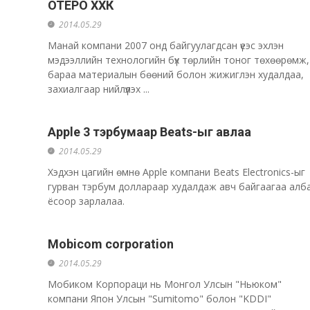
ОТЕРО ХХК
2014.05.29
Манай компани 2007 онд байгуулагдсан үеэс эхлэн
мэдээллийн технологийн бүх төрлийн тоног төхөөрөмж,
бараа материалын бөөний болон жижиглэн худалдаа,
захиалгаар нийлүүлэх ...
Apple 3 тэрбумаар Beats-ыг авлаа
2014.05.29
Хэдхэн цагийн өмнө Apple компани Beats Electronics-ыг
гурван тэрбум доллараар худалдаж авч байгаагаа алб
ёсоор зарлалаа.
Mobicom corporation
2014.05.29
Мобиком Корпораци нь Монгол Улсын "Ньюком"
компани Япон Улсын "Sumitomo" болон "KDDI"