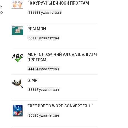
10 ХУРУУНЫ БИЧЭЭЧ ПРОГРАМ
эн
өр
185533
удаа татсан
REALMON
66110
удаа татсан
МОНГОЛ ХЭЛНИЙ АЛДАА ШАЛГАГЧ
ПРОГРАМ
44404
удаа татсан
GIMP
38317
удаа татсан
FREE PDF TO WORD CONVERTER 1.1
36520
удаа татсан