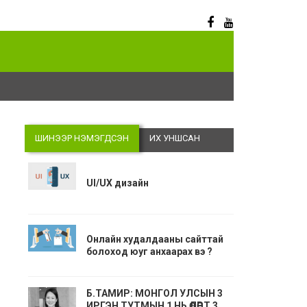
Digitalizati
ШИНЭЭР НЭМЭГДСЭН
ИХ УНШСАН
UI/UX дизайн
Онлайн худалдааны сайттай
болоход юуг анхаарах вэ ?
Б.ТАМИР: МОНГОЛ УЛСЫН 3
ИРГЭН ТУТМЫН 1 НЬ ӨДӨРТ 3