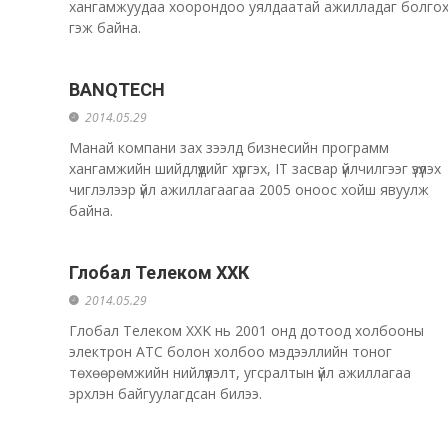
хангамжуудаа хоорондоо уялдаатай ажилладаг болго
гэж байна.
BANQTECH
2014.05.29
Манай компани зах зээлд бизнесийн программ
хангамжийн шийдлүүдийг хүргэх, IT засвар үйлчилгээг үзүүлэх
чиглэлээр үйл ажиллагаагаа 2005 оноос хойш явуулж
байна.
Глобал Телеком ХХК
2014.05.29
Глобал Телеком XXK нь 2001 онд дотоод холбооны
электрон АТС болон холбоо мэдээллийн тоног
төхөөрөмжийн нийлүүлэлт, угсралтын үйл ажиллагаа
эрхлэн байгуулагдсан билээ.