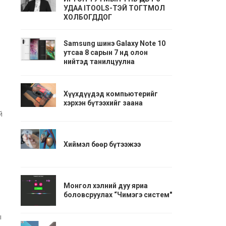
УДАА ITOOLS-ТЭЙ ТОГТМОЛ
ХОЛБОГДДОГ
Samsung шинэ Galaxy Note 10
утсаа 8 сарын 7 нд олон
нийтэд танилцуулна
Хүүхдүүдэд компьютерийг
хэрхэн бүтээхийг заана
й
Хиймэл бөөр бүтээжээ
Монгол хэлний дуу яриа
боловсруулах “Чимэгэ систем"
ы