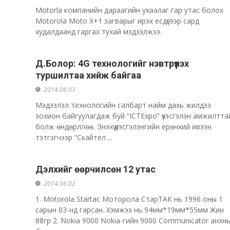
Motorla компанийн дараагийн ухаалаг гар утас болох
Motorola Moto X+1 загварыг ирэх есдүгээр сард
худалдаанд гаргах тухай мэдээлжээ.
Д.Болор: 4G технологийг нэвтрүүлэх
туршилтаа хийж байгаа
2014.06.03
Мэдээлэл технологийн салбарт найм дахь жилдээ
зохион байгуулагдаж буй “ICTExpo” үзэсгэлэн амжилтта
болж өндөрллөө. Энэхүү үзэсгэлэнгийн ерөнхий ивээн
тэтгэгчээр “Скайтел ...
Дэлхийг өөрчилсөн 12 утас
2014.06.02
1. Motorola Startac Моторола СтарТАК нь 1996 оны 1
сарын 03-нд гарсан. Хэмжээ нь 94мм*19мм*55мм Жин
88гр 2. Nokia 9000 Nokia-гийн 9000 Communicator анхн