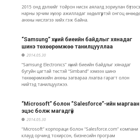
2015 онд дэлхийг тойрон нисэх аялалд зориулан бүтээс
нарны эрчим хүчээр ажилладаг хөдөлгүүртэй онгоц өнөөд
анхны нислэгээ хийх гэж байна.
“Samsung” хүний биеийн байдлыг хянадаг
шинэ төхөөрөмжөө танилцууллаа
2014.05.30
“Samsung Electronics” хүний биеийн байдлыг хянадаг
бугуйн цагтай төстэй “Simband” хэмээх шинэ
төхөөрөмжийн анхны загвараа лхагва гарагт олон
нийтэд танилцуулжээ.
“Microsoft” болон “Salesforce”-ийн маргаан
эцэс болж магадгүй
2014.05.30
“Microsoft” корпораци болон “Salesforce.com” компани
клауд орчинд тохирсон, бизнесийн програм