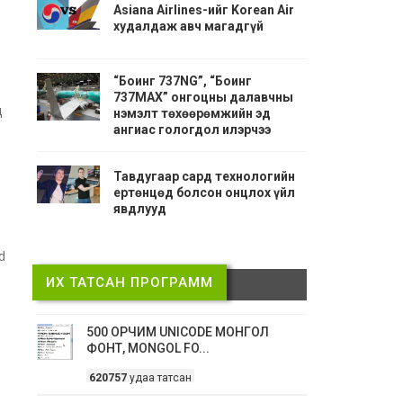
Asiana Airlines-ийг Korean Air
худалдаж авч магадгүй
“Боинг 737NG”, “Боинг
737МАX” онгоцны далавчны
д
нэмэлт төхөөрөмжийн эд
ангиас гологдол илэрчээ
Тавдугаар сард технологийн
ертөнцөд болсон онцлох үйл
явдлууд
d
ИХ ТАТСАН ПРОГРАММ
500 ОРЧИМ UNICODE МОНГОЛ
ФОНТ, MONGOL FO...
620757
удаа татсан