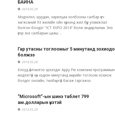
БАЙНА
2014.05.29
Мэдээлэл, шуудан, харилцаа холбооны салбар үүсч
хөгжсөний 93 жилийн ойн хүрээнд жил бүр уламжлал
болгон болдог “ICT EXPO 2014” болж өндөрлөлөө. Энэ
үеэр энэ салбарын цааш ...
Гар утасны тоглоомыг 5 минутанд зохиодо
болжээ
2014.05.28
Клоуд үйлчилгээ эрхэлдэг Appy Pie компани программын
мэдлэггүй хүн хэдхэн минутанд өөрийн тоглоом зохиож
болдог онлайн, төлбөргүй багаж гаргажээ.
“Microsoft”-ын шинэ таблет 799
ам.долларын үнэтэй
2014.05.28