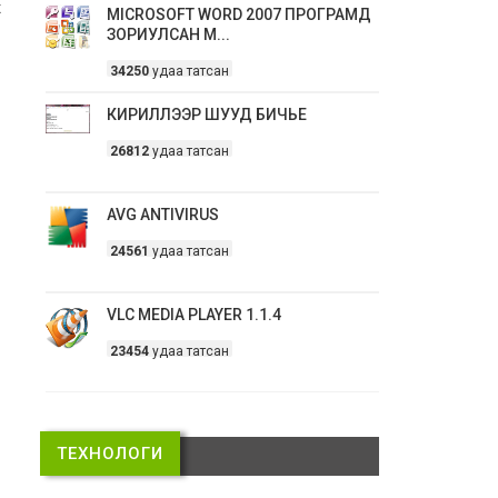
х
MICROSOFT WORD 2007 ПРОГРАМД
ЗОРИУЛСАН М...
34250
удаа татсан
КИРИЛЛЭЭР ШУУД БИЧЬЕ
26812
удаа татсан
AVG ANTIVIRUS
24561
удаа татсан
VLC MEDIA PLAYER 1.1.4
23454
удаа татсан
ТЕХНОЛОГИ